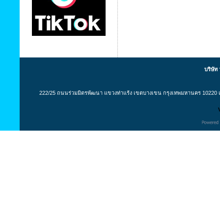
บริษัท
222/25 ถนนร่วมมิตรพัฒนา แขวงท่าแร้ง เขตบางเขน กรุงเทพมหานคร 10220 เล