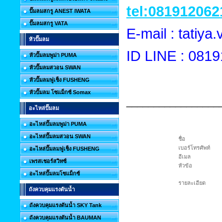
tel:081912062
ปั๊มลมสกรู ANEST IWATA
ปั๊มลมสกรู VATA
E-mail : tatiy
หัวปั๊มลม
ID LINE : 081
หัวปั๊มลมพูม่า PUMA
หัวปั๊มลมสวอน SWAN
หัวปั๊มลมฟูเช็ง FUSHENG
หัวปั๊มลม โซแม็กซ์ Somax
_________________
อะไหล่ปั๊มลม
อะไหล่ปั๊มลมพูม่า PUMA
อะไหล่ปั๊มลมสวอน SWAN
ชื่อ
เบอร์โทรศัพท์
อะไหล่ปั๊มลมฟูเช็ง FUSHENG
อีเมล
เพรสเชอร์สวิทซ์
หัวข้อ
อะไหล่ปั๊มลมโซแม็กซ์
รายละเอียด
ถังควบคุมแรงดันน้ำ
ถังควบคุมแรงดันน้ำ SKY Tank
ถังควบคุมแรงดันน้ำ BAUMAN