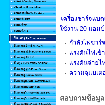
มอเตอร์ Cooling Tower wat
Vibration Motor inline
มอเตอร์อีเล็คทริม Elektrim
เครื่องชาร์จแบต
มอเตอร์ FIMM
มอเตอร์ WAT
ใช้งาน 20 แอมป์
มอเตอร์ ATB
ปั๊มลมสกรู Air Compressors
กำลังไฟชาร์จ
ปั๊มลมสกรู ฮิตาชิ HITACHI
แรงดันไฟเข้า
ปั๊มลมสกรู ฟูเช็ง Fusheng Screw
ปั๊มลมสกรู ไทเกอร์
แรงดันจ่ายไฟ
ปั๊มสกูร สวอน SWAN SCREW
ปั๊มลมสกรู พูม่า Puma Screw
ความจุแบเตอร
ปั๊มลมสกรู Somax Screw
ปั๊มลมสกรูคอมเทค COMPTECH
ปั๊มลมสกรูคอมเทค VSD
ปั๊มลมสกรูวินเทค Windtech Set
สอบถามข้อมูลเ
ปั๊มลมสกรูวินเทค Windtech
ปั๊มลมสกรูติดเครื่องยนต์ Portable