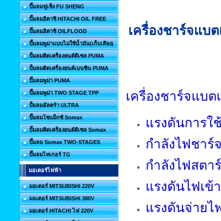
ปั๊มลมฟูเช็ง FU SHENG
ปั๊มลมฮิตาชิ HITACHI OIL FREE
เครื่องชาร์จแบต
ปั๊มลมฮิตาชิ OILFLOOD
ปั๊มลมพูม่าแบบไม่ใช้น้ำมัน(เก็บเสียง)
ปั้มลมติดเครื่องยนต์ดีเซล PUMA
ปั้มลมติดเครื่องยนค์เบนซิน PUMA
ปั๊มลมพูม่า PUMA
เครื่องชาร์จแบต
ปั๊มลมพูม่า TWO STAGE TPP
ปั้มลมอัลตร้า ULTRA
ปั๊มลมโซแม็กซ์ Somax
แรงดันการใช
ปั๊มลมติดเครื่องยนต์ดีเซล Somax
กำลังไฟชาร์จ
ปั๊มลม Somax TWO-STAGES
ปั๊มลมไทเกอร์ TG
กำลังไฟสตาร์
มอเตอร์ไฟฟ้า
แรงดันไฟเข้า
มอเตอร์ MITSUBISHI 220V
มอเตอร์ MITSUBISHI 380V
แรงดันจ่ายไฟ
มอเตอร์ HITACHI ไฟ 220V