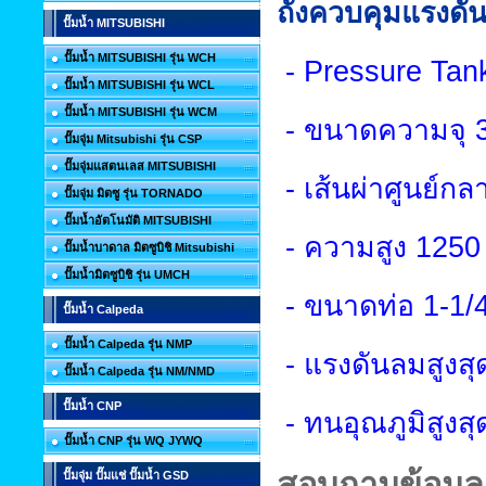
ถังควบคุมแรงดัน
ปั๊มน้ำ MITSUBISHI
ปั๊มน้ำ MITSUBISHI รุ่น WCH
- Pressure Tank
ปั๊มน้ำ MITSUBISHI รุ่น WCL
ปั๊มน้ำ MITSUBISHI รุ่น WCM
-
ขนาดความจุ 3
ปั๊มจุ่ม Mitsubishi รุ่น CSP
ปั๊มจุ่มแสตนเลส MITSUBISHI
-
เส้นผ่าศูนย์กล
ปั๊มจุ่ม มิตซู รุ่น TORNADO
ปั๊มน้ำอัตโนมัติ MITSUBISHI
-
ความสูง 1250 
ปั๊มน้ำบาดาล มิตซูบิชิ Mitsubishi
ปั๊มน้ำมิตซูบิชิ รุ่น UMCH
-
ขนาดท่อ 1-1/4 
ปั๊มน้ำ Calpeda
ปั๊มน้ำ Calpeda รุ่น NMP
-
แรงดันลมสูงสุ
ปั๊มน้ำ Calpeda รุ่น NM/NMD
ปั๊มน้ำ CNP
-
ทนอุณภูมิสูงส
ปั๊มน้ำ CNP รุ่น WQ JYWQ
สอบถามข้อมูลเ
ปั๊มจุ่ม ปั๊มแช่ ปั๊มน้ำ GSD