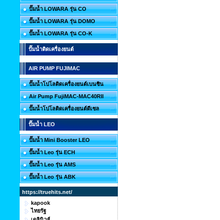
ปั๊มน้ำ LOWARA รุ่น CO
ปั๊มน้ำ LOWARA รุ่น DOMO
ปั๊มน้ำ LOWARA รุ่น CO-K
ปั๊มน้ำติดเครื่องยนต์
AIR PUMP FUJIMAC
ปั๊มน้ำโปโลติดเครื่องยนต์เบนซิน
Air Pump FujiMAC-MAC40RII
ปั๊มน้ำโปโลติดเครื่องยนต์ดีเซล
ปั๊มน้ำ LEO
ปั๊มน้ำ Mini Booster LEO
ปั๊มน้ำ Leo รุ่น ECH
ปั๊มน้ำ Leo รุ่น AMS
ปั๊มน้ำ Leo รุ่น ABK
https://truehits.net/
kapook
ไทยรัฐ
เดลินิวส์