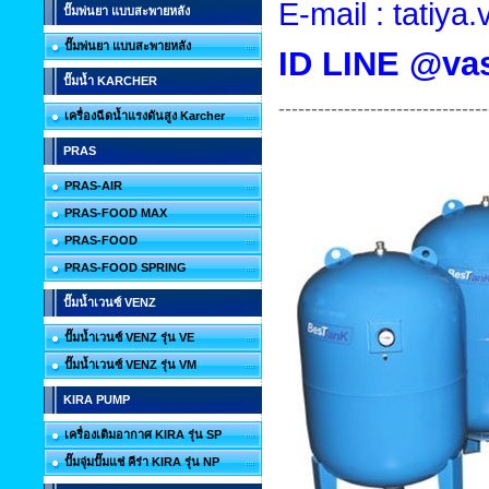
E-mail : tatiy
ปั๊มพ่นยา แบบสะพายหลัง
ปั๊มพ่นยา แบบสะพายหลัง
ID
LINE @vas
ปั๊มน้ำ KARCHER
-------------------------------
เครื่องฉีดน้ำแรงดันสูง Karcher
PRAS
PRAS-AIR
PRAS-FOOD MAX
PRAS-FOOD
PRAS-FOOD SPRING
ปั๊มน้ำเวนซ์ VENZ
ปั๊มน้ำเวนซ์ VENZ รุ่น VE
ปั๊มน้ำเวนซ์ VENZ รุ่น VM
KIRA PUMP
เครื่องเติมอากาศ KIRA รุ่น SP
ปั๊มจุ่มปั๊มแช่ คีร่า KIRA รุ่น NP