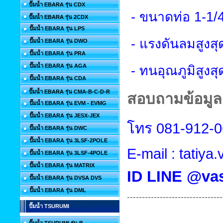
ปั๊มน้ำ EBARA รุ่น CDX
-
ขนาดท่อ 1-1/4 
ปั๊มน้ำ EBARA รุ่น 2CDX
ปั๊มน้ำ EBARA รุ่น LPS
-
แรงดันลมสูงสุ
ปั๊มน้ำ EBARA รุ่น DWO
ปั๊มน้ำ EBARA รุ่น PRA
ปั๊มน้ำ EBARA รุ่น AGA
-
ทนอุณภูมิสูงส
ปั๊มน้ำ EBARA รุ่น CDA
ปั๊มน้ำ EBARA รุ่น CMA-B-C-D-R
สอบถามข้อมูลเ
ปั๊มน้ำ EBARA รุ่น EVM - EVMG
ปั๊มน้ำ EBARA รุ่น JESX-JEX
โทร
081-912-
ปั๊มน้ำ EBARA รุ่น DWC
ปั๊มน้ำ EBARA รุ่น 3LSF-2POLE
E-mail : tatiy
ปั๊มน้ำ EBARA รุ่น 3LSF-4POLE
ปั๊มน้ำ EBARA รุ่น MATRIX
ID
LINE @vas
ปั๊มน้ำ EBARA รุ่น DVSA DVS
ปั๊มน้ำ EBARA รุ่น DML
--------------------------------
ปั๊มน้ำ TSURUMI