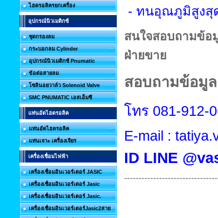
ไฮดรอลิครยกเครื่อง
-
ทนอุณภูมิสูงส
อุปกรณ์นิวเมติกซ์
สนใจสอบถามข้อมูล
ชุดกรองลม
กระบอกลม Cylinder
ฝ่ายขาย
อุปกรณ์นิวเมติกซ์ Pnumatic
ข้อต่อสายลม
สอบถามข้อมูลเ
โซลินอยวาล์ว Solenoid Valve
SMC PNUMATIC เอสเอ็มซี
โทร
081-912-
แท่นอัดไฮดรอลิค
แท่นอัดไฮดรอลิค
E-mail : tatiy
แท่นเจาะ เครื่องเจียร
ID
LINE @vas
เครื่องเชื่อมไฟฟ้า
เครื่องเชื่อมอินเวอร์เตอร์ JASIC
--------------------------------
เครื่องเชื่อมอินเวอร์เตอร์ Jasic
เครื่องเชื่อมอินเวอร์เตอร์ Jasic.
เครื่องเชื่อมอินเวอร์เตอร์Jasic2สาย