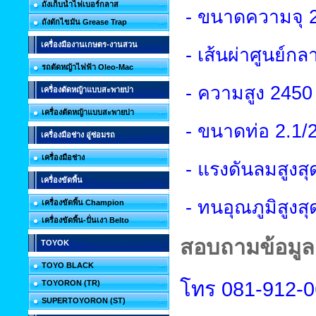
ถังเก็บน้ำไฟเบอร์กลาส
-
ขนาดความจุ 2
ถังดักไขมัน Grease Trap
เครื่องมืองานเกษตร-งานสวน
- เส้นผ่าศูนย์ก
รถตัดหญ้าไฟฟ้า Oleo-Mac
-
ความสูง 2450 
เครื่องตัดหญ้าแบบสะพายบ่า
เครื่องตัดหญ้าแบบสะพายบ่า
-
ขนาดท่อ
2.1/2
เครื่องมือช่าง อู่ซ่อมรถ
เครื่องมือช่าง
-
แรงดันลมสูงสุ
เครื่องขัดพื้น
-
ทนอุณภูมิสูงส
เครื่องขัดพื้น Champion
เครื่องขัดพื้น-ปั่นเงา Belto
สอบถามข้อมูลเ
TOYOK
TOYO BLACK
โทร
081-912-
TOYORON (TR)
SUPERTOYORON (ST)