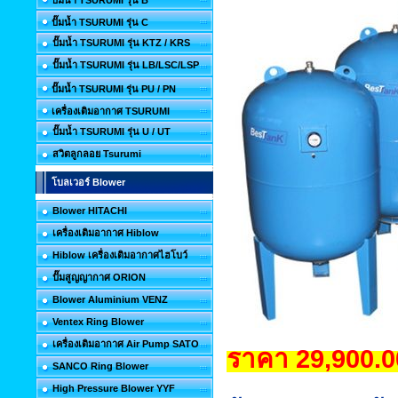
ปั๊มน้ำ TSURUMI รุ่น B
ปั๊มน้ำ TSURUMI รุ่น C
ปั๊มน้ำ TSURUMI รุ่น KTZ / KRS
ปั๊มน้ำ TSURUMI รุ่น LB/LSC/LSP
ปั๊มน้ำ TSURUMI รุ่น PU / PN
เครื่องเติมอากาศ TSURUMI
ปั๊มน้ำ TSURUMI รุ่น U / UT
สวิตลูกลอย Tsurumi
โบลเวอร์ Blower
Blower HITACHI
เครื่องเติมอากาศ Hiblow
Hiblow เครื่องเติมอากาศไฮโบว์
ปั๊มสูญญากาศ ORION
Blower Aluminium VENZ
Ventex Ring Blower
เครื่องเติมอากาศ Air Pump SATO
ราคา 29,900.
SANCO Ring Blower
High Pressure Blower YYF