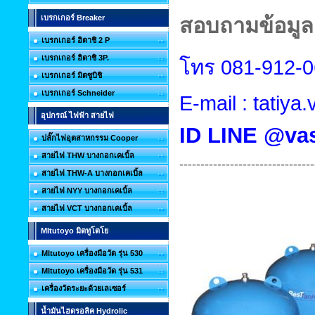
เบรกเกอร์ Breaker
สอบถามข้อมูลเ
เบรกเกอร์ ฮิตาชิ 2 P
เบรกเกอร์ ฮิตาชิ 3P.
โทร
081-912-
เบรกเกอร์ มิตซูบิชิ
เบรกเกอร์ Schneider
E-mail : tatiy
อุปกรณ์ ไฟฟ้า สายไฟ
ID
LINE @vas
ปลั๊กไฟอุตสาหกรรม Cooper
สายไฟ THW บางกอกเคเบิ้ล
-------------------------------
สายไฟ THW-A บางกอกเคเบิ้ล
สายไฟ NYY บางกอกเคเบิ้ล
สายไฟ VCT บางกอกเคเบิ้ล
MItutoyo มิตทูโตโย
MItutoyo เครื่องมือวัด รุ่น 530
MItutoyo เครื่องมือวัด รุ่น 531
เครื่องวัดระยะด้วยเลเซอร์
น้ำมันไฮดรอลิค Hydrolic