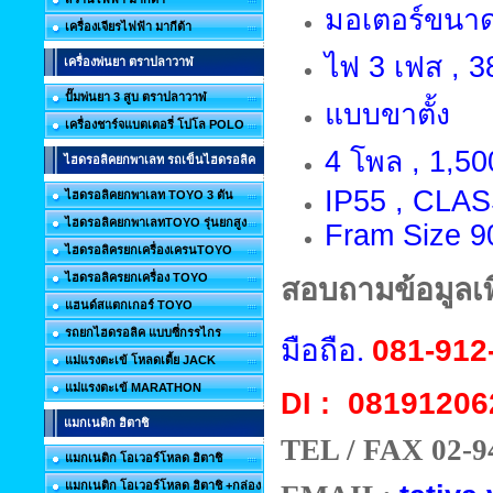
มอเตอร์ขนาด 
เครื่องเจียรไฟฟ้า มากีต้า
ไฟ 3 เฟส , 38
เครื่องพ่นยา ตราปลาวาฬ
ปั๊มพ่นยา 3 สูบ ตราปลาวาฬ
แบบขาตั้ง
เครื่องชาร์จแบตเตอรี่ โปโล POLO
4 โพล , 1,50
ไฮดรอลิคยกพาเลท รถเข็นไฮดรอลิค
IP55 , CLAS
ไฮดรอลิคยกพาเลท TOYO 3 ตัน
ไฮดรอลิคยกพาเลทTOYO รุ่นยกสูง
Fram Size 9
ไฮดรอลิครยกเครื่องเครนTOYO
ไฮดรอลิครยกเครื่อง TOYO
สอบถามข้อมูลเพิ
แฮนด์สแตกเกอร์ TOYO
รถยกไฮดรอลิค แบบซี่กรรไกร
มือถือ.
081-912
แม่แรงตะเข้ โหลดเตี้ย JACK
แม่แรงตะเข้ MARATHON
08191206
DI :
แมกเนติก ฮิตาชิ
TEL / FAX 02-9
แมกเนติก โอเวอร์โหลด ฮิตาชิ
แมกเนติก โอเวอร์โหลด ฮิตาชิ +กล่อง