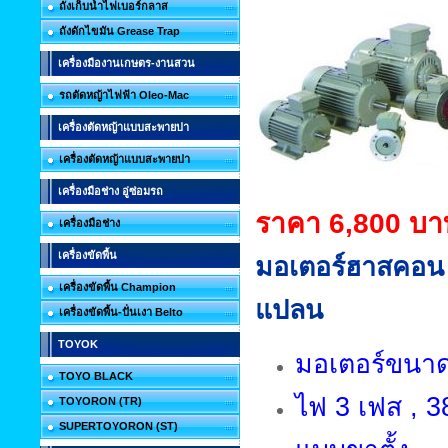
ถังเก็บน้ำไฟเบอร์กลาส
ถังดักไขมัน Grease Trap
เครื่องมืองานเกษตร-งานสวน
รถตัดหญ้าไฟฟ้า Oleo-Mac
เครื่องตัดหญ้าแบบสะพายบ่า
เครื่องตัดหญ้าแบบสะพายบ่า
เครื่องมือช่าง อู่ซ่อมรถ
ราคา 6,800 บา
เครื่องมือช่าง
เครื่องขัดพื้น
มอเตอร์ฮาสคอน
เครื่องขัดพื้น Champion
แปลน
เครื่องขัดพื้น-ปั่นเงา Belto
TOYOK
มอเตอร์ขนาด 
TOYO BLACK
ไฟ 3 เฟส , 38
TOYORON (TR)
SUPERTOYORON (ST)