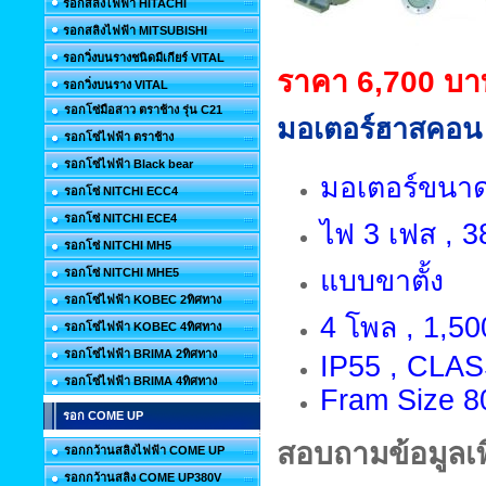
รอกสลิงไฟฟ้า HITACHI
รอกสลิงไฟฟ้า MITSUBISHI
รอกวิ่งบนรางชนิดมีเกียร์ VITAL
ราคา 6,700 บา
รอกวิ่งบนราง VITAL
รอกโซ่มือสาว ตราช้าง รุ่น C21
มอเตอร์ฮาสคอน 
รอกโซ่ไฟฟ้า ตราช้าง
รอกโซ่ไฟฟ้า Black bear
มอเตอร์ขนาด 
รอกโซ่ NITCHI ECC4
รอกโซ่ NITCHI ECE4
ไฟ 3 เฟส , 38
รอกโซ่ NITCHI MH5
แบบขาตั้ง
รอกโซ่ NITCHI MHE5
รอกโซ่ไฟฟ้า KOBEC 2ทิศทาง
4 โพล , 1,50
รอกโซ่ไฟฟ้า KOBEC 4ทิศทาง
รอกโซ่ไฟฟ้า BRIMA 2ทิศทาง
IP55 , CLAS
รอกโซ่ไฟฟ้า BRIMA 4ทิศทาง
Fram Size 
รอก COME UP
สอบถามข้อมูลเพิ
รอกกว้านสลิงไฟฟ้า COME UP
รอกกว้านสลิง COME UP380V