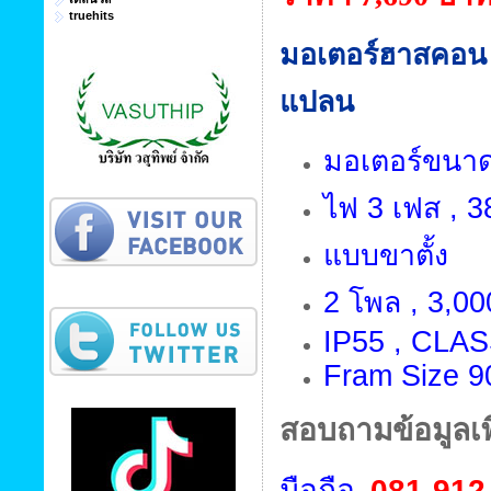
truehits
มอเตอร์ฮาสคอน
แปลน
มอเตอร์ขนาด 
ไฟ 3 เฟส , 38
แบบขาตั้ง
2 โพล , 3,00
IP55 , CLAS
Fram Size 9
สอบถามข้อมูลเพิ
มือถือ.
081-912