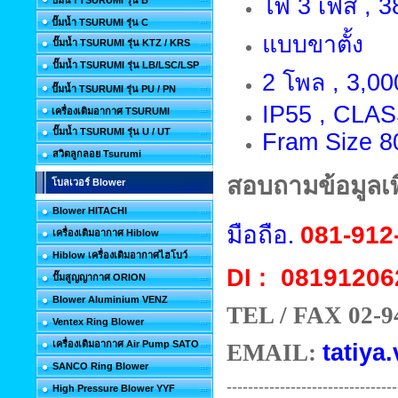
ไฟ 3 เฟส , 38
ปั๊มน้ำ TSURUMI รุ่น B
ปั๊มน้ำ TSURUMI รุ่น C
แบบขาตั้ง
ปั๊มน้ำ TSURUMI รุ่น KTZ / KRS
ปั๊มน้ำ TSURUMI รุ่น LB/LSC/LSP
2 โพล , 3,00
ปั๊มน้ำ TSURUMI รุ่น PU / PN
IP55 , CLAS
เครื่องเติมอากาศ TSURUMI
ปั๊มน้ำ TSURUMI รุ่น U / UT
Fram Size 
สวิตลูกลอย Tsurumi
สอบถามข้อมูลเพิ
โบลเวอร์ Blower
Blower HITACHI
มือถือ.
081-912
เครื่องเติมอากาศ Hiblow
Hiblow เครื่องเติมอากาศไฮโบว์
08191206
DI :
ปั๊มสูญญากาศ ORION
Blower Aluminium VENZ
TEL / FAX 02-9
Ventex Ring Blower
เครื่องเติมอากาศ Air Pump SATO
EMAIL:
tatiya.
SANCO Ring Blower
--------------------------------
High Pressure Blower YYF