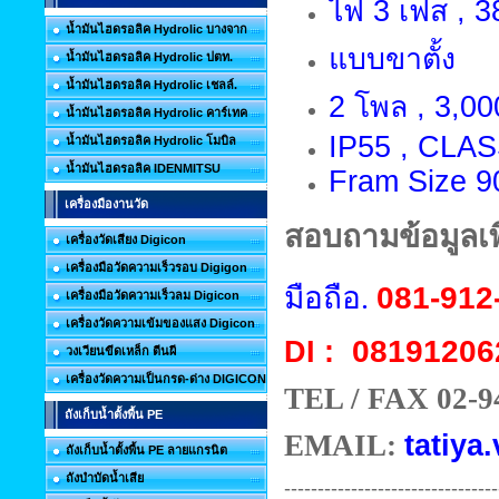
ไฟ 3 เฟส , 38
น้ำมันไฮดรอลิค Hydrolic บางจาก
แบบขาตั้ง
น้ำมันไฮดรอลิค Hydrolic ปตท.
น้ำมันไฮดรอลิค Hydrolic เชลล์.
2 โพล , 3,00
น้ำมันไฮดรอลิค Hydrolic คาร์เทค
IP55 , CLAS
น้ำมันไฮดรอลิค Hydrolic โมบิล
น้ำมันไฮดรอลิค IDENMITSU
Fram Size 9
เครื่องมืองานวัด
สอบถามข้อมูลเพิ
เครื่องวัดเสียง Digicon
เครื่องมือวัดความเร็วรอบ Digigon
มือถือ.
081-912
เครื่องมือวัดความเร็วลม Digicon
เครื่องวัดความเข้มของแสง Digicon
08191206
DI :
วงเวียนขีดเหล็ก ตีนผี
เครื่องวัดความเป็นกรด-ด่าง DIGICON
TEL / FAX 02-9
ถังเก็บน้ำตั้งพื้น PE
EMAIL:
tatiya.
ถังเก็บน้ำตั้งพื้น PE ลายแกรนิต
ถังบำบัดน้ำเสีย
--------------------------------