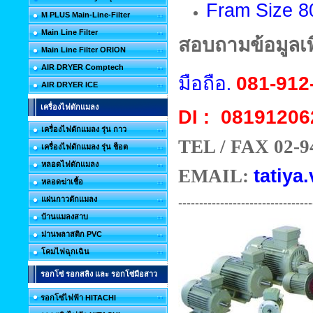
Fram Size 
M PLUS Main-Line-Filter
Main Line Filter
สอบถามข้อมูลเพิ
Main Line Filter ORION
AIR DRYER Comptech
มือถือ.
081-912
AIR DRYER ICE
เครื่องไฟดักแมลง
08191206
DI :
เครื่องไฟดักแมลง รุ่น กาว
TEL / FAX 02-9
เครื่องไฟดักแมลง รุ่น ช็อต
หลอดไฟดักแมลง
EMAIL:
tatiya.
หลอดฆ่าเชื้อ
แผ่นกาวดักแมลง
--------------------------------
บ้านแมลงสาบ
ม่านพลาสติก PVC
โคมไฟฉุกเฉิน
รอกโซ่ รอกสลิง และ รอกโซ่มือสาว
รอกโซ่ไฟฟ้า HITACHI