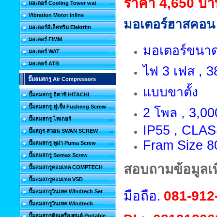
ราคา 4,650 บา
มอเตอร์ Cooling Tower wat
Vibration Motor inline
มอเตอร์ฮาสคอน 
มอเตอร์อีเล็คทริม Elektrim
มอเตอร์ FIMM
มอเตอร์ขนาด 
มอเตอร์ WAT
มอเตอร์ ATB
ไฟ 3 เฟส , 38
ปั๊มลมสกรู Air Compressors
แบบขาตั้ง
ปั๊มลมสกรู ฮิตาชิ HITACHI
ปั๊มลมสกรู ฟูเช็ง Fusheng Screw
2 โพล , 3,00
ปั๊มลมสกรู ไทเกอร์
IP55 , CLAS
ปั๊มสกูร สวอน SWAN SCREW
Fram Size 
ปั๊มลมสกรู พูม่า Puma Screw
ปั๊มลมสกรู Somax Screw
สอบถามข้อมูลเพิ
ปั๊มลมสกรูคอมเทค COMPTECH
ปั๊มลมสกรูคอมเทค VSD
ปั๊มลมสกรูวินเทค Windtech Set
มือถือ.
081-912
ปั๊มลมสกรูวินเทค Windtech
ปั๊มลมสกรูติดเครื่องยนต์ Portable