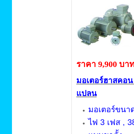
ราคา 9,900 บา
มอเตอร์ฮาสคอน
แปลน
มอเตอร์ขนาด 
ไฟ 3 เฟส , 38