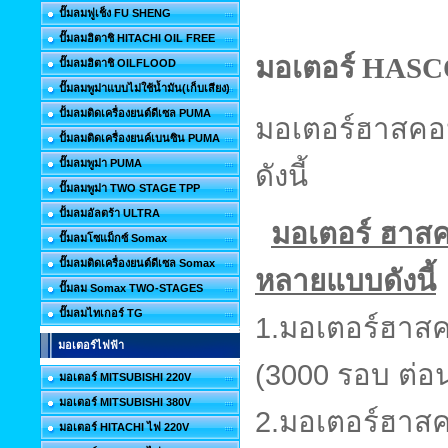
ปั๊มลมฟูเช็ง FU SHENG
ปั๊มลมฮิตาชิ HITACHI OIL FREE
มอเตอร์ HAS
ปั๊มลมฮิตาชิ OILFLOOD
ปั๊มลมพูม่าแบบไม่ใช้น้ำมัน(เก็บเสียง)
ปั้มลมติดเครื่องยนต์ดีเซล PUMA
มอเตอร์ฮาสคอน
ปั้มลมติดเครื่องยนค์เบนซิน PUMA
ปั๊มลมพูม่า PUMA
ดังนี้
ปั๊มลมพูม่า TWO STAGE TPP
ปั้มลมอัลตร้า ULTRA
มอเตอร์ ฮาส
ปั๊มลมโซแม็กซ์ Somax
ปั๊มลมติดเครื่องยนต์ดีเซล Somax
หลายแบบดังนี้
ปั๊มลม Somax TWO-STAGES
ปั๊มลมไทเกอร์ TG
1.มอเตอร์ฮา
มอเตอร์ไฟฟ้า
(3000 รอบ ต่อน
มอเตอร์ MITSUBISHI 220V
มอเตอร์ MITSUBISHI 380V
2.มอเตอร์ฮา
มอเตอร์ HITACHI ไฟ 220V