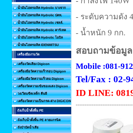
- กำลังไฟ 140W
น้ำมันไฮดรอลิค Hydrolic บางจาก
- ระดับความดัง 
น้ำมันไฮดรอลิค Hydrolic ปตท.
น้ำมันไฮดรอลิค Hydrolic เชลล์.
น้ำมันไฮดรอลิค Hydrolic คาร์เทค
- น้ำหนัก 9 กก.
น้ำมันไฮดรอลิค Hydrolic โมบิล
น้ำมันไฮดรอลิค IDENMITSU
สอบถามข้อมูลเ
เครื่องมืองานวัด
Mobile :081-91
เครื่องวัดเสียง Digicon
เครื่องมือวัดความเร็วรอบ Digigon
Tel/Fax : 02-
เครื่องมือวัดความเร็วลม Digicon
เครื่องวัดความเข้มของแสง Digicon
ID LINE: 081
วงเวียนขีดเหล็ก ตีนผี
เครื่องวัดความเป็นกรด-ด่าง DIGICON
--------------------------------
ถังเก็บน้ำตั้งพื้น PE
ถังเก็บน้ำตั้งพื้น PE ลายแกรนิต
ถังบำบัดน้ำเสีย