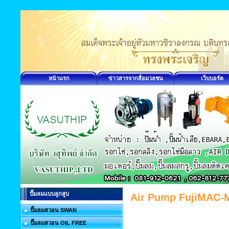
หน้าแรก
ข่าวสารจากสื่อมวลชน
เว็บบอร์ด
ปั๊มลมแบบลูกสูบ
Air Pump FujiMAC-
ปั๊มลมสวอน SWAN
ปั๊มลมสวอน OIL FREE