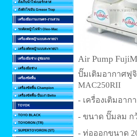
ถังเก็บน้ำไฟเบอร์กลาส
ถังดักไขมัน Grease Trap
เครื่องมืองานเกษตร-งานสวน
รถตัดหญ้าไฟฟ้า Oleo-Mac
เครื่องตัดหญ้าแบบสะพายบ่า
เครื่องตัดหญ้าแบบสะพายบ่า
Air Pump Fuji
เครื่องมือช่าง อู่ซ่อมรถ
เครื่องมือช่าง
ปั๊มเติมอากาศฟู
เครื่องขัดพื้น
MAC250RII
เครื่องขัดพื้น Champion
เครื่องขัดพื้น-ปั่นเงา Belto
- เครื่องเติมอาก
TOYOK
- ขนาด ปั๊มลม กว
TOYO BLACK
TOYORON (TR)
- ท่อออกขนาด 20
SUPERTOYORON (ST)