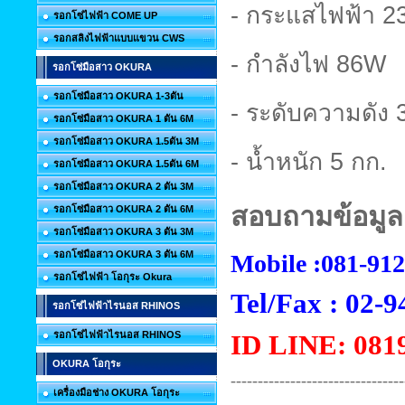
- กระแสไฟฟ้า 
รอกโซ่ไฟฟ้า COME UP
รอกสลิงไฟฟ้าแบบแขวน CWS
- กำลังไฟ 86W
รอกโซ่มือสาว OKURA
รอกโซ่มือสาว OKURA 1-3ตัน
- ระดับความดัง 
รอกโซ่มือสาว OKURA 1 ตัน 6M
รอกโซ่มือสาว OKURA 1.5ตัน 3M
- น้ำหนัก 5 กก.
รอกโซ่มือสาว OKURA 1.5ตัน 6M
รอกโซ่มือสาว OKURA 2 ตัน 3M
สอบถามข้อมูลเ
รอกโซ่มือสาว OKURA 2 ตัน 6M
รอกโซ่มือสาว OKURA 3 ตัน 3M
รอกโซ่มือสาว OKURA 3 ตัน 6M
Mobile :081-91
รอกโซ่ไฟฟ้า โอกุระ Okura
Tel/Fax : 02-
รอกโซ่ไฟฟ้าไรนอส RHINOS
รอกโซ่ไฟฟ้าไรนอส RHINOS
ID LINE: 081
OKURA โอกุระ
--------------------------------
เครื่องมือช่าง OKURA โอกุระ