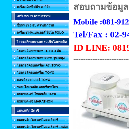
สอบถามข้อมูลเ
เครื่องเจียรไฟฟ้า มากีต้า
เครื่องพ่นยา ตราปลาวาฬ
Mobile :081-91
ปั๊มพ่นยา 3 สูบ ตราปลาวาฬ
Tel/Fax : 02-
เครื่องชาร์จแบตเตอรี่ โปโล POLO
ไฮดรอลิคยกพาเลท รถเข็นไฮดรอลิค
ID LINE: 081
ไฮดรอลิคยกพาเลท TOYO 3 ตัน
--------------------------------
ไฮดรอลิคยกพาเลทTOYO รุ่นยกสูง
ไฮดรอลิครยกเครื่องเครนTOYO
ไฮดรอลิครยกเครื่อง TOYO
แฮนด์สแตกเกอร์ TOYO
รถยกไฮดรอลิค แบบซี่กรรไกร
แม่แรงตะเข้ โหลดเตี้ย JACK
แม่แรงตะเข้ MARATHON
แมกเนติก ฮิตาชิ
แมกเนติก โอเวอร์โหลด ฮิตาชิ
แมกเนติก โอเวอร์โหลด ฮิตาชิ +กล่อง