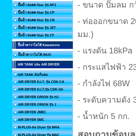
- ขนาด ปั๊มลม ก
ปั๊มน้ำ สแตค Stac รุ่น NF2
ปั๊มน้ำ สแตค Stac รุ่น CP
- ท่อออกขนาด 2
ปั๊มน้ำ สแตค Stac รุ่น CB
ปั๊มน้ำ สแตค Stac รุ่น JET
มม.)
ปั๊มน้ำ สแตค Stac รุ่น CF
ปั๊มน้ำคาวาโมโต้ Kawamoto
- แรงดัน 18kPa
ปั๊มน้ำคาวาโมโต้-WUO
AIR TANK และ AIR DRYER
- กระแสไฟฟ้า 
AIR TANK ถังเก็บลม
- กำลังไฟ 68W
AIR DRYER D.I.T. รุ่น CDK-CA
AIR DRYER D.I.T.รุ่น CDK-SA
AIR DRYER ORION รุ่น HJ
- ระดับความดัง 
AIR DRYER ORION รุ่น J
AIR DRYER JMEC
- น้ำหนัก 5 กก.
AIR DRYER SMC
M-PLUS-Air Dryer รุ่น MHA
สอบถามข้อมูลเ
M-PLUS-Air Dryer รุ่น MAC