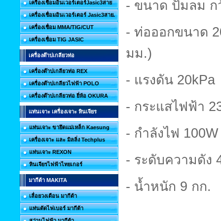
- ขนาด ปั๊มลม ก
เครื่องเชื่อมอินเวอร์เตอร์Jasic3สาย
เครื่องเชื่อมอินเวอร์เตอร์ Jasic3สาย.
เครื่องเชื่อม MMA/TIG/CUT
- ท่อออกขนาด 2
เครื่องเชื่อม TIG JASIC
มม.)
เครื่องต๊าปเกลียวท่อ
เครื่องต๊าปเกลียวท่อ REX
- แรงดัน 20kPa
เครื่องต๊าปเกลียวไฟฟ้า POLO
เครื่องต๊าปเกลียวท่อ ยี่ห้อ OKURA
- กระแสไฟฟ้า 
แท่นเจาะ เครื่องเจาะ หินเจียร
แท่นเจาะ ขายึดแม่เหล็ก Kaesung
- กำลังไฟ 100W
เครื่องเจาะ และ มิลลิ่ง Techplus
แท่นเจาะ REXON
- ระดับความดัง 
หินเจียรไฟฟ้าไทยเกอร์
มากีต้า MAKITA
- น้ำหนัก 9 กก.
เลื่อยวงเดือน มากีต้า
แท่นตัดไฟเบอร์ มากีต้า
สว่านไฟฟ้า มากีต้า