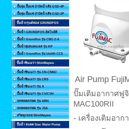
ปั๊มจุ่ม ปั๊มแช่ บำบัดน้ำเสีย GSD-4P
ปั๊มจุ่ม ปั๊มแช่ บำบัดน้ำเสีย GSD-2P
ปั๊มน้ำกรุนด์ฟอส GRUNDFOS
ปั๊มน้ำ GRUNDFOS อัตโนมัติ
ปั๊มน้ำ Grundfos รุ่น CM1-2-A
ปั๊มน้ำจุ่มสแตนเลส รุ่น KP
ปั๊มน้ำ Grundfos รุ่น Unilift CC5
ปั๊มน้ำชินเมว่า ShinMaywa
ปั๊มน้ำชินเมว่า รุ่น CN-CNMJ
Air Pump Fuj
ปั๊มน้ำชินเมว่า รุ่น CRS
ปั๊มน้ำชินเมว่า รุ่น A
ปั๊มเติมอากาศฟู
ปั๊มน้ำชินเมว่า รุ่น CV/CVH
SHINMAYWA รุ่น ARH
MAC100RII
SHINMAYWA รุ่น JSA
สวิตลูกลอย ShinMaywa
- เครื่องเติมอา
ปั๊มน้ำ สแตค Stac Water Pump