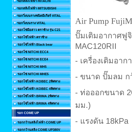
รอกสลิงไฟฟ้า HITACHI
รอกสลิงไฟฟ้า MITSUBISHI
รอกวิ่งบนรางชนิดมีเกียร์ VITAL
Air Pump Fuji
รอกวิ่งบนราง VITAL
รอกโซ่มือสาว ตราช้าง รุ่น C21
ปั๊มเติมอากาศฟู
รอกโซ่ไฟฟ้า ตราช้าง
MAC120RII
รอกโซ่ไฟฟ้า Black bear
รอกโซ่ NITCHI ECC4
- เครื่องเติมอา
รอกโซ่ NITCHI ECE4
รอกโซ่ NITCHI MH5
- ขนาด ปั๊มลม ก
รอกโซ่ NITCHI MHE5
รอกโซ่ไฟฟ้า KOBEC 2ทิศทาง
รอกโซ่ไฟฟ้า KOBEC 4ทิศทาง
- ท่อออกขนาด 2
รอกโซ่ไฟฟ้า BRIMA 2ทิศทาง
มม.)
รอกโซ่ไฟฟ้า BRIMA 4ทิศทาง
รอก COME UP
- แรงดัน 18kPa
รอกกว้านสลิงไฟฟ้า COME UP
รอกกว้านสลิง COME UP380V