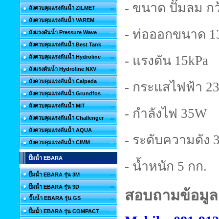
- ขนาด ปั๊มลม ก
ถังควบคุมแรงดันน้ำ ZILMET
ถังควบคุมแรงดันน้ำ VAREM
- ท่อออกขนาด 1
ถังแรงดันน้ำ Pressure Wave
ถังควบคุมแรงดันน้ำ Best Tank
- แรงดัน 15kPa
ถังควบคุมแรงดันน้ำ Hydroline
ถังแรงดันน้ำ Hydroline NXV
ถังควบคุมแรงดันน้ำ Calpeda
- กระแสไฟฟ้า 
ถังควบคุมแรงดันน้ำ Grundfos
ถังควบคุมแรงดันน้ำ MIT
- กำลังไฟ 35W
ถังควบคุมแรงดันน้ำ Challenger
ถังควบคุมแรงดันน้ำ AQUA
- ระดับความดัง 
ถังควบคุมแรงดันน้ำ CIMM
ปั๊มน้ำ EBARA
- น้ำหนัก 5 กก.
ปั๊มน้ำ EBARA รุ่น 3M
ปั๊มน้ำ EBARA รุ่น 3D
สอบถามข้อมูลเ
ปั๊มน้ำ EBARA รุ่น GS
ปั๊มน้ำ EBARA รุ่น COMPACT