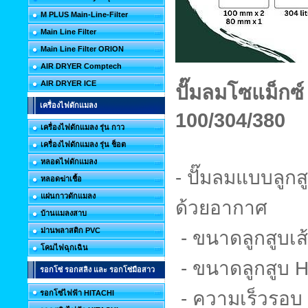
M PLUS Main-Line-Filter
Main Line Filter
Main Line Filter ORION
AIR DRYER Comptech
AIR DRYER ICE
ปั๊มลมโซแม็ก
เครื่องไฟดักแมลง
100/304/380
เครื่องไฟดักแมลง รุ่น กาว
เครื่องไฟดักแมลง รุ่น ช็อต
หลอดไฟดักแมลง
- ปั๊มลมแบบลูก
หลอดฆ่าเชื้อ
แผ่นกาวดักแมลง
ด้วยอากาศ
บ้านแมลงสาบ
ม่านพลาสติก PVC
- ขนาดลูกสูบเส
โคมไฟฉุกเฉิน
- ขนาดลูกสู
รอกโซ่ รอกสลิง และ รอกโซ่มือสาว
- ความเร็วรอบ
รอกโซ่ไฟฟ้า HITACHI