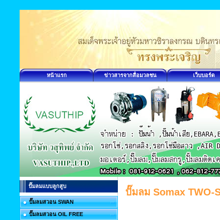
หน้าแรก
ข่าวสารจากสื่อมวลชน
เว็บบอร์ด
ปั๊มลมแบบลูกสูบ
ปั๊มลม Somax TWO
ปั๊มลมสวอน SWAN
ปั๊มลมสวอน OIL FREE