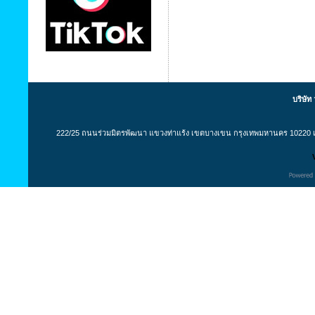
บริษัท
222/25 ถนนร่วมมิตรพัฒนา แขวงท่าแร้ง เขตบางเขน กรุงเทพมหานคร 10220 เล