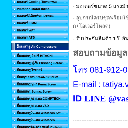
มอเตอร์ Cooling Tower wat
-
มอเตอร์
ขนาด
5
แรงม้
Vibration Motor inline
มอเตอร์อีเล็คทริม Elektrim
-
อุปกรณ์ครบชุดพร้อมใช้
มอเตอร์ FIMM
ก+โอเวอร์โหลด)
มอเตอร์ WAT
-
รับประกันสินค้า 1
ปี อ
มอเตอร์ ATB
ปั๊มลมสกรู Air Compressors
สอบถามข้อมูลเ
ปั๊มลมสกรู ฮิตาชิ HITACHI
ปั๊มลมสกรู ฟูเช็ง Fusheng Screw
โทร
081-912-
ปั๊มลมสกรู ไทเกอร์
ปั๊มสกูร สวอน SWAN SCREW
E-mail : tatiy
ปั๊มลมสกรู พูม่า Puma Screw
ปั๊มลมสกรู Somax Screw
ID
LINE @vas
ปั๊มลมสกรูคอมเทค COMPTECH
ปั๊มลมสกรูคอมเทค VSD
ปั๊มลมสกรูวินเทค Windtech Set
--------------------------------
ปั๊มลมสกรูวินเทค Windtech
ปั๊มลมสกรูติดเครื่องยนต์ Portable