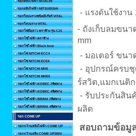
รอกสลิงไฟฟ้า HITACHI
รอกสลิงไฟฟ้า MITSUBISHI
- แรงดันใช้งาน 1
รอกวิ่งบนรางชนิดมีเกียร์ VITAL
รอกวิ่งบนราง VITAL
- ถังเก็บลมขนา
รอกโซ่มือสาว ตราช้าง รุ่น C21
mm
รอกโซ่ไฟฟ้า ตราช้าง
รอกโซ่ไฟฟ้า Black bear
- มอเตอร์ ขนา
รอกโซ่ NITCHI ECC4
รอกโซ่ NITCHI ECE4
- อุปกรณ์ครบชุ
รอกโซ่ NITCHI MH5
รอกโซ่ NITCHI MHE5
ร์สวิต,แมกเนติ
รอกโซ่ไฟฟ้า KOBEC 2ทิศทาง
รอกโซ่ไฟฟ้า KOBEC 4ทิศทาง
- รับประกันสิน
รอกโซ่ไฟฟ้า BRIMA 2ทิศทาง
ผลิต
รอกโซ่ไฟฟ้า BRIMA 4ทิศทาง
รอก COME UP
สอบถามข้อมูลเ
รอกกว้านสลิงไฟฟ้า COME UP
รอกกว้านสลิง COME UP380V