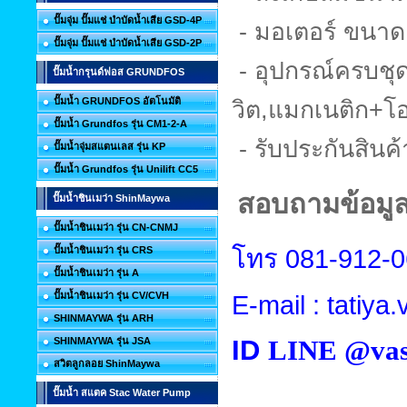
ปั๊มจุ่ม ปั๊มแช่ บำบัดน้ำเสีย GSD-4P
- มอเตอร์ ขนาด
ปั๊มจุ่ม ปั๊มแช่ บำบัดน้ำเสีย GSD-2P
- อุปกรณ์ครบชุด
ปั๊มน้ำกรุนด์ฟอส GRUNDFOS
ปั๊มน้ำ GRUNDFOS อัตโนมัติ
วิต,แมกเนติก+โ
ปั๊มน้ำ Grundfos รุ่น CM1-2-A
- รับประกันสินค
ปั๊มน้ำจุ่มสแตนเลส รุ่น KP
ปั๊มน้ำ Grundfos รุ่น Unilift CC5
สอบถามข้อมูลเ
ปั๊มน้ำชินเมว่า ShinMaywa
ปั๊มน้ำชินเมว่า รุ่น CN-CNMJ
โทร
081-912-
ปั๊มน้ำชินเมว่า รุ่น CRS
ปั๊มน้ำชินเมว่า รุ่น A
ปั๊มน้ำชินเมว่า รุ่น CV/CVH
E-mail : tatiy
SHINMAYWA รุ่น ARH
ID
LINE @vas
SHINMAYWA รุ่น JSA
สวิตลูกลอย ShinMaywa
ปั๊มน้ำ สแตค Stac Water Pump