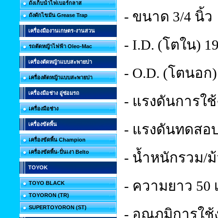
ถังเก็บน้ำไฟเบอร์กลาส
- ขนาด 3/4 นิ้ว
ถังดักไขมัน Grease Trap
เครื่องมืองานเกษตร-งานสวน
- I.D. (โตใน) 1
รถตัดหญ้าไฟฟ้า Oleo-Mac
เครื่องตัดหญ้าแบบสะพายบ่า
- O.D. (โตนอก)
เครื่องตัดหญ้าแบบสะพายบ่า
เครื่องมือช่าง อู่ซ่อมรถ
- แรงดันการใช้
เครื่องมือช่าง
เครื่องขัดพื้น
- แรงดันทดสอบ(
เครื่องขัดพื้น Champion
เครื่องขัดพื้น-ปั่นเงา Belto
- น้ำหนักรวม/ม
TOYOK
- ความยาว 50 เ
TOYO BLACK
TOYORON (TR)
SUPERTOYORON (ST)
- อุณภูมิการใช้