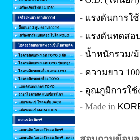
เครื่องเจียรไฟฟ้า มากีต้า
- แรงดันการใช้
เครื่องพ่นยา ตราปลาวาฬ
ปั๊มพ่นยา 3 สูบ ตราปลาวาฬ
- แรงดันทดสอบ(
เครื่องชาร์จแบตเตอรี่ โปโล POLO
ไฮดรอลิคยกพาเลท รถเข็นไฮดรอลิค
- น้ำหนักรวม/ม
ไฮดรอลิคยกพาเลท TOYO 3 ตัน
ไฮดรอลิคยกพาเลทTOYO รุ่นยกสูง
- ความยาว 100 
ไฮดรอลิครยกเครื่องเครนTOYO
ไฮดรอลิครยกเครื่อง TOYO
แฮนด์สแตกเกอร์ TOYO
- อุณภูมิการใช้
รถยกไฮดรอลิค แบบซี่กรรไกร
แม่แรงตะเข้ โหลดเตี้ย JACK
KOR
- Made in
แม่แรงตะเข้ MARATHON
แมกเนติก ฮิตาชิ
แมกเนติก โอเวอร์โหลด ฮิตาชิ
สอบถามข้อมูลเ
แมกเนติก โอเวอร์โหลด ฮิตาชิ +กล่อง