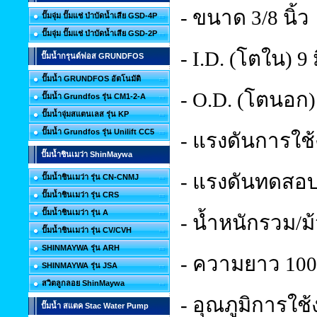
- ขนาด 3/8 นิ้ว
ปั๊มจุ่ม ปั๊มแช่ บำบัดน้ำเสีย GSD-4P
ปั๊มจุ่ม ปั๊มแช่ บำบัดน้ำเสีย GSD-2P
- I.D. (โตใน) 9
ปั๊มน้ำกรุนด์ฟอส GRUNDFOS
ปั๊มน้ำ GRUNDFOS อัตโนมัติ
- O.D. (โตนอก)
ปั๊มน้ำ Grundfos รุ่น CM1-2-A
ปั๊มน้ำจุ่มสแตนเลส รุ่น KP
ปั๊มน้ำ Grundfos รุ่น Unilift CC5
- แรงดันการใช้
ปั๊มน้ำชินเมว่า ShinMaywa
- แรงดันทดสอบ(
ปั๊มน้ำชินเมว่า รุ่น CN-CNMJ
ปั๊มน้ำชินเมว่า รุ่น CRS
ปั๊มน้ำชินเมว่า รุ่น A
- น้ำหนักรวม/ม
ปั๊มน้ำชินเมว่า รุ่น CV/CVH
SHINMAYWA รุ่น ARH
- ความยาว 100 
SHINMAYWA รุ่น JSA
สวิตลูกลอย ShinMaywa
- อุณภูมิการใช้
ปั๊มน้ำ สแตค Stac Water Pump