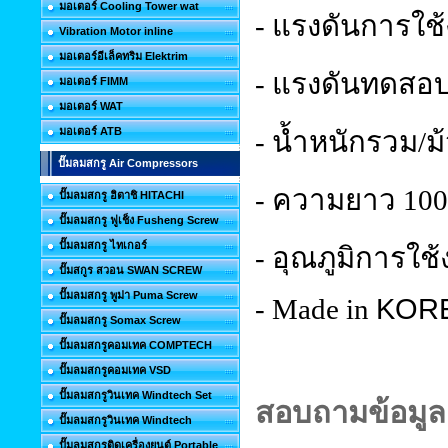
มอเตอร์ Cooling Tower wat
- แรงดันการใช้
Vibration Motor inline
มอเตอร์อีเล็คทริม Elektrim
- แรงดันทดสอบ(
มอเตอร์ FIMM
มอเตอร์ WAT
มอเตอร์ ATB
- น้ำหนักรวม/ม
ปั๊มลมสกรู Air Compressors
- ความยาว 100 
ปั๊มลมสกรู ฮิตาชิ HITACHI
ปั๊มลมสกรู ฟูเช็ง Fusheng Screw
ปั๊มลมสกรู ไทเกอร์
- อุณภูมิการใช้
ปั๊มสกูร สวอน SWAN SCREW
ปั๊มลมสกรู พูม่า Puma Screw
KOR
- Made in
ปั๊มลมสกรู Somax Screw
ปั๊มลมสกรูคอมเทค COMPTECH
ปั๊มลมสกรูคอมเทค VSD
ปั๊มลมสกรูวินเทค Windtech Set
สอบถามข้อมูลเ
ปั๊มลมสกรูวินเทค Windtech
ปั๊มลมสกรูติดเครื่องยนต์ Portable