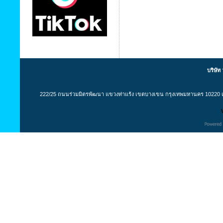
บริษัท
222/25 ถนนร่วมมิตรพัฒนา แขวงท่าแร้ง เขตบางเขน กรุงเทพมหานคร 10220 เล