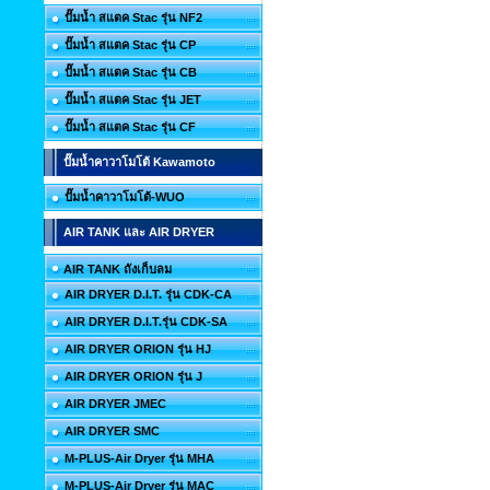
ปั๊มน้ำ สแตค Stac รุ่น NF2
ปั๊มน้ำ สแตค Stac รุ่น CP
ปั๊มน้ำ สแตค Stac รุ่น CB
ปั๊มน้ำ สแตค Stac รุ่น JET
ปั๊มน้ำ สแตค Stac รุ่น CF
ปั๊มน้ำคาวาโมโต้ Kawamoto
ปั๊มน้ำคาวาโมโต้-WUO
AIR TANK และ AIR DRYER
AIR TANK ถังเก็บลม
AIR DRYER D.I.T. รุ่น CDK-CA
AIR DRYER D.I.T.รุ่น CDK-SA
AIR DRYER ORION รุ่น HJ
AIR DRYER ORION รุ่น J
AIR DRYER JMEC
AIR DRYER SMC
M-PLUS-Air Dryer รุ่น MHA
M-PLUS-Air Dryer รุ่น MAC