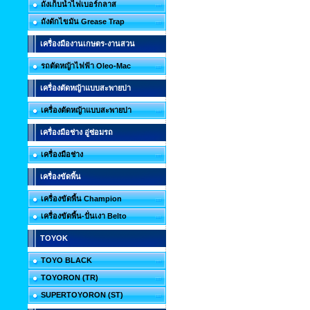
ถังเก็บน้ำไฟเบอร์กลาส
ถังดักไขมัน Grease Trap
เครื่องมืองานเกษตร-งานสวน
รถตัดหญ้าไฟฟ้า Oleo-Mac
เครื่องตัดหญ้าแบบสะพายบ่า
เครื่องตัดหญ้าแบบสะพายบ่า
เครื่องมือช่าง อู่ซ่อมรถ
เครื่องมือช่าง
เครื่องขัดพื้น
เครื่องขัดพื้น Champion
เครื่องขัดพื้น-ปั่นเงา Belto
TOYOK
TOYO BLACK
TOYORON (TR)
SUPERTOYORON (ST)