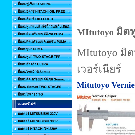
ปั๊มลมฟูเช็ง FU SHENG
ปั๊มลมฮิตาชิ HITACHI OIL FREE
ปั๊มลมฮิตาชิ OILFLOOD
ปั๊มลมพูม่าแบบไม่ใช้น้ำมัน(เก็บเสียง)
มิต
MItutoyo
ปั้มลมติดเครื่องยนต์ดีเซล PUMA
ปั้มลมติดเครื่องยนค์เบนซิน PUMA
MItutoyo
มิต
ปั๊มลมพูม่า PUMA
ปั๊มลมพูม่า TWO STAGE TPP
ปั้มลมอัลตร้า ULTRA
เวอร์เนียร์
ปั๊มลมโซแม็กซ์ Somax
ปั๊มลมติดเครื่องยนต์ดีเซล Somax
Mitutoyo Vernie
ปั๊มลม Somax TWO-STAGES
ปั๊มลมไทเกอร์ TG
มอเตอร์ไฟฟ้า
มอเตอร์ MITSUBISHI 220V
มอเตอร์ MITSUBISHI 380V
มอเตอร์ HITACHI ไฟ 220V