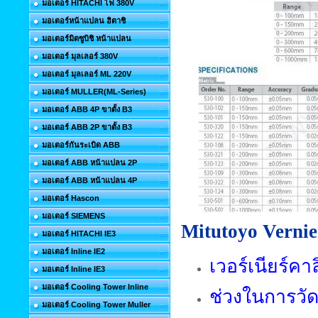
มอเตอร์ HITACHI ไฟ 380V
มอเตอร์หน้าแปลน ฮิตาชิ
มอเตอร์มิตซูบิชิ หน้าแปลน
มอเตอร์ มุลเลอร์ 380V
มอเตอร์ มุลเลอร์ ML 220V
มอเตอร์ MULLER(ML-Series)
มอเตอร์ ABB 4P ขาตั้ง B3
มอเตอร์ ABB 2P ขาตั้ง B3
มอเตอร์กันระเบิด ABB
มอเตอร์ ABB หน้าแปลน 2P
มอเตอร์ ABB หน้าแปลน 4P
มอเตอร์ Hascon
มอเตอร์ SIEMENS
Mitutoyo Vernie
มอเตอร์ HITACHI IE3
มอเตอร์ Inline IE2
เวอร์เนียร์คา
มอเตอร์ Inline IE3
มอเตอร์ Cooling Tower Inline
ช่วงในการวัด
มอเตอร์ Cooling Tower Muller