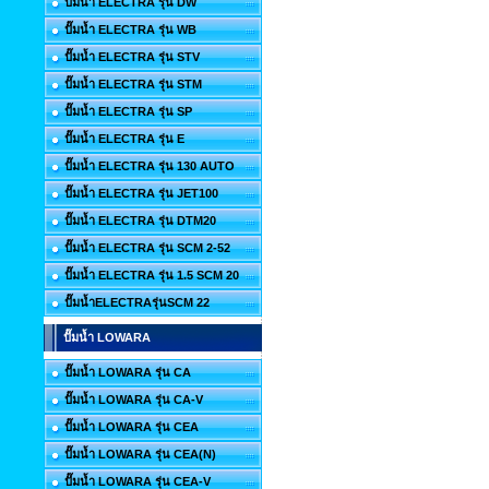
ปั๊มน้ำ ELECTRA รุ่น DW
ปั๊มน้ำ ELECTRA รุ่น WB
ปั๊มน้ำ ELECTRA รุ่น STV
ปั๊มน้ำ ELECTRA รุ่น STM
ปั๊มน้ำ ELECTRA รุ่น SP
ปั๊มน้ำ ELECTRA รุ่น E
ปั๊มน้ำ ELECTRA รุ่น 130 AUTO
ปั๊มน้ำ ELECTRA รุ่น JET100
ปั๊มน้ำ ELECTRA รุ่น DTM20
ปั๊มน้ำ ELECTRA รุ่น SCM 2-52
ปั๊มน้ำ ELECTRA รุ่น 1.5 SCM 20
ปั๊มน้ำELECTRAรุ่นSCM 22
ปั๊มน้ำ LOWARA
ปั๊มน้ำ LOWARA รุ่น CA
ปั๊มน้ำ LOWARA รุ่น CA-V
ปั๊มน้ำ LOWARA รุ่น CEA
ปั๊มน้ำ LOWARA รุ่น CEA(N)
ปั๊มน้ำ LOWARA รุ่น CEA-V