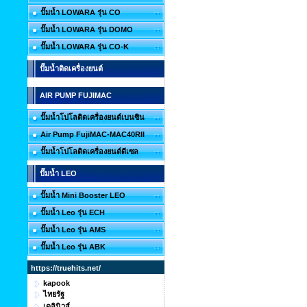
ปั๊มน้ำ LOWARA รุ่น CO
ปั๊มน้ำ LOWARA รุ่น DOMO
ปั๊มน้ำ LOWARA รุ่น CO-K
ปั๊มน้ำติดเครื่องยนต์
AIR PUMP FUJIMAC
ปั๊มน้ำโปโลติดเครื่องยนต์เบนซิน
Air Pump FujiMAC-MAC40RII
ปั๊มน้ำโปโลติดเครื่องยนต์ดีเซล
ปั๊มน้ำ LEO
ปั๊มน้ำ Mini Booster LEO
ปั๊มน้ำ Leo รุ่น ECH
ปั๊มน้ำ Leo รุ่น AMS
ปั๊มน้ำ Leo รุ่น ABK
https://truehits.net/
kapook
ไทยรัฐ
เดลินิวส์