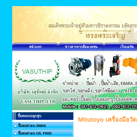
หน้าแรก
ข่าวสารจากสื่อมวลชน
เว็บบอร์ด
ปั๊มลมแบบลูกสูบ
MItutoyo เครื่องมือวัด
ปั๊มลมสวอน SWAN
ปั๊มลมสวอน OIL FREE