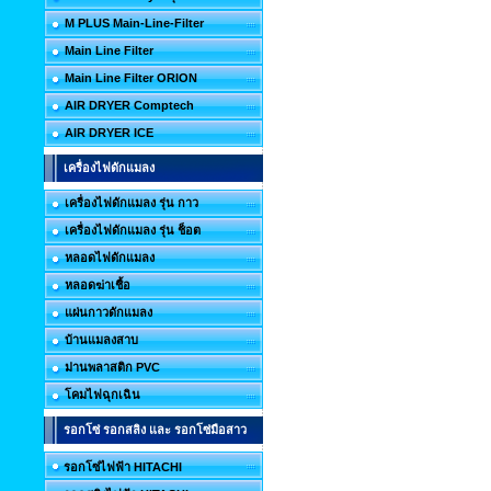
M PLUS Main-Line-Filter
Main Line Filter
Main Line Filter ORION
AIR DRYER Comptech
AIR DRYER ICE
เครื่องไฟดักแมลง
เครื่องไฟดักแมลง รุ่น กาว
เครื่องไฟดักแมลง รุ่น ช็อต
หลอดไฟดักแมลง
หลอดฆ่าเชื้อ
แผ่นกาวดักแมลง
บ้านแมลงสาบ
ม่านพลาสติก PVC
โคมไฟฉุกเฉิน
รอกโซ่ รอกสลิง และ รอกโซ่มือสาว
รอกโซ่ไฟฟ้า HITACHI