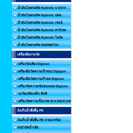
น้ำมันไฮดรอลิค Hydrolic บางจาก
น้ำมันไฮดรอลิค Hydrolic ปตท.
น้ำมันไฮดรอลิค Hydrolic เชลล์.
น้ำมันไฮดรอลิค Hydrolic คาร์เทค
น้ำมันไฮดรอลิค Hydrolic โมบิล
น้ำมันไฮดรอลิค IDENMITSU
เครื่องมืองานวัด
เครื่องวัดเสียง Digicon
เครื่องมือวัดความเร็วรอบ Digigon
เครื่องมือวัดความเร็วลม Digicon
เครื่องวัดความเข้มของแสง Digicon
วงเวียนขีดเหล็ก ตีนผี
เครื่องวัดความเป็นกรด-ด่าง DIGICON
ถังเก็บน้ำตั้งพื้น PE
ถังเก็บน้ำตั้งพื้น PE ลายแกรนิต
ถังบำบัดน้ำเสีย