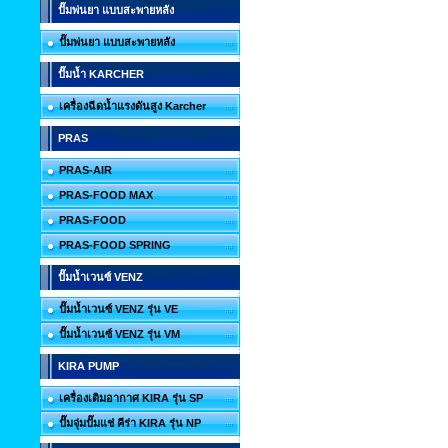
ปั๊มพ่นยา แบบสะพายหลัง
ปั๊มพ่นยา แบบสะพายหลัง
ปั๊มน้ำ KARCHER
เครื่องฉีดน้ำแรงดันสูง Karcher
PRAS
PRAS-AIR
PRAS-FOOD MAX
PRAS-FOOD
PRAS-FOOD SPRING
ปั๊มน้ำเวนซ์ VENZ
ปั๊มน้ำเวนซ์ VENZ รุ่น VE
ปั๊มน้ำเวนซ์ VENZ รุ่น VM
KIRA PUMP
เครื่องเติมอากาศ KIRA รุ่น SP
ปั๊มจุ่มปั๊มแช่ คีร่า KIRA รุ่น NP