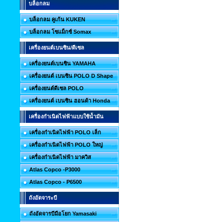
บล็อกลม
บล็อกลม คูเก้น KUKEN
บล็อกลม โซแม็กซ์ Somax
เครื่องยนต์เบนซิน/ดีเซล
เครื่องยนต์เบนซิน YAMAHA
เครื่องยนต์ เบนซิน POLO D Shape
เครื่องยนต์ดีเซล POLO
เครื่องยนต์ เบนซิน ฮอนด้า Honda
เครื่องกำเนิดไฟฟ้าแบบใช้น้ำมัน
เครื่องกำเนิดไฟฟ้า POLO เล็ก
เครื่องกำเนิดไฟฟ้า POLO ใหญ่
เครื่องกำเนิดไฟฟ้า มาควิส
Atlas Copco -P3000
Atlas Copco - P6500
ถังอัดจาระบี
ถังอัดจารบีมือโยก Yamasaki