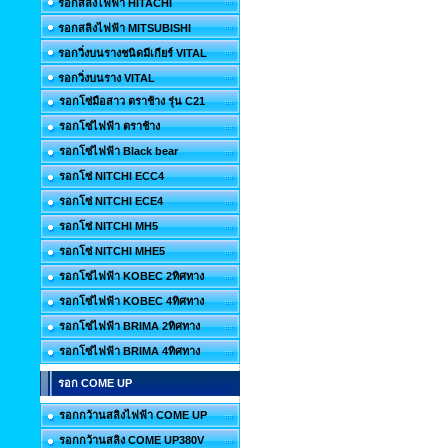
รอกสลิงไฟฟ้า HITACHI
รอกสลิงไฟฟ้า MITSUBISHI
รอกวิ่งบนรางชนิดมีเกียร์ VITAL
รอกวิ่งบนราง VITAL
รอกโซ่มือสาว ตราช้าง รุ่น C21
รอกโซ่ไฟฟ้า ตราช้าง
รอกโซ่ไฟฟ้า Black bear
รอกโซ่ NITCHI ECC4
รอกโซ่ NITCHI ECE4
รอกโซ่ NITCHI MH5
รอกโซ่ NITCHI MHE5
รอกโซ่ไฟฟ้า KOBEC 2ทิศทาง
รอกโซ่ไฟฟ้า KOBEC 4ทิศทาง
รอกโซ่ไฟฟ้า BRIMA 2ทิศทาง
รอกโซ่ไฟฟ้า BRIMA 4ทิศทาง
รอก COME UP
รอกกว้านสลิงไฟฟ้า COME UP
รอกกว้านสลิง COME UP380V