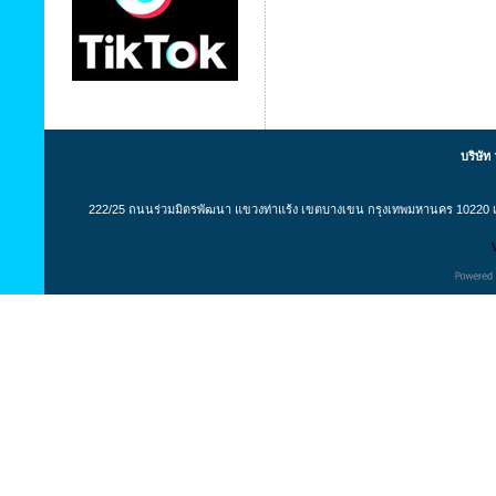
บริษัท
222/25 ถนนร่วมมิตรพัฒนา แขวงท่าแร้ง เขตบางเขน กรุงเทพมหานคร 10220 เล