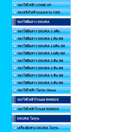
รอกโซ่ไฟฟ้า COME UP
รอกสลิงไฟฟ้าแบบแขวน CWS
รอกโซ่มือสาว OKURA
รอกโซ่มือสาว OKURA 1-3ตัน
รอกโซ่มือสาว OKURA 1 ตัน 6M
รอกโซ่มือสาว OKURA 1.5ตัน 3M
รอกโซ่มือสาว OKURA 1.5ตัน 6M
รอกโซ่มือสาว OKURA 2 ตัน 3M
รอกโซ่มือสาว OKURA 2 ตัน 6M
รอกโซ่มือสาว OKURA 3 ตัน 3M
รอกโซ่มือสาว OKURA 3 ตัน 6M
รอกโซ่ไฟฟ้า โอกุระ Okura
รอกโซ่ไฟฟ้าไรนอส RHINOS
รอกโซ่ไฟฟ้าไรนอส RHINOS
OKURA โอกุระ
เครื่องมือช่าง OKURA โอกุระ