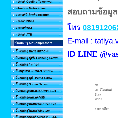
มอเตอร์ Cooling Tower wat
Vibration Motor inline
สอบถามข้อมูลเ
มอเตอร์อีเล็คทริม Elektrim
มอเตอร์ FIMM
โทร
08191206
มอเตอร์ WAT
มอเตอร์ ATB
E-mail : tatiy
ปั๊มลมสกรู Air Compressors
ID
LINE @vas
ปั๊มลมสกรู ฮิตาชิ HITACHI
ปั๊มลมสกรู ฟูเช็ง Fusheng Screw
ปั๊มลมสกรู ไทเกอร์
ปั๊มสกูร สวอน SWAN SCREW
--------------------------------
ปั๊มลมสกรู พูม่า Puma Screw
ปั๊มลมสกรู Somax Screw
ชื่อ
เบอร์โทรศัพท์
ปั๊มลมสกรูคอมเทค COMPTECH
อีเมล
ปั๊มลมสกรูคอมเทค VSD
หัวข้อ
ปั๊มลมสกรูวินเทค Windtech Set
รายละเอียด
ปั๊มลมสกรูวินเทค Windtech
ปั๊มลมสกรูติดเครื่องยนต์ Portable