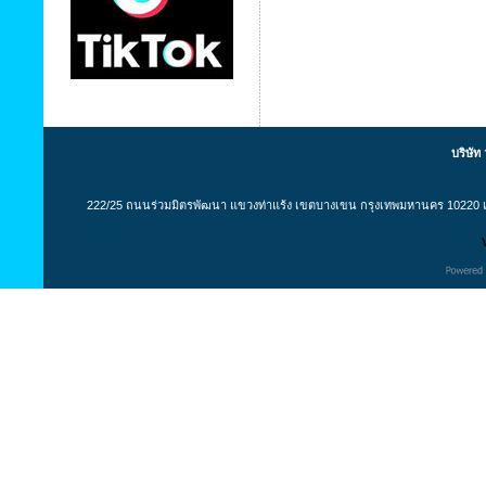
บริษัท
222/25 ถนนร่วมมิตรพัฒนา แขวงท่าแร้ง เขตบางเขน กรุงเทพมหานคร 10220 เล