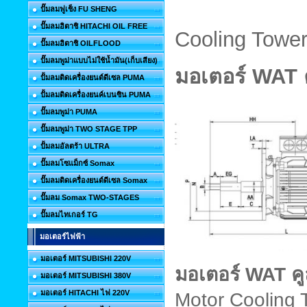
ปั๊มลมฟูเช็ง FU SHENG
ปั๊มลมฮิตาชิ HITACHI OIL FREE
Cooling Tower
ปั๊มลมฮิตาชิ OILFLOOD
ปั๊มลมพูม่าแบบไม่ใช้น้ำมัน(เก็บเสียง)
มอเตอร์
WAT
ปั้มลมติดเครื่องยนต์ดีเซล PUMA
ปั้มลมติดเครื่องยนค์เบนซิน PUMA
ปั๊มลมพูม่า PUMA
ปั๊มลมพูม่า TWO STAGE TPP
ปั้มลมอัลตร้า ULTRA
ปั๊มลมโซแม็กซ์ Somax
ปั๊มลมติดเครื่องยนต์ดีเซล Somax
ปั๊มลม Somax TWO-STAGES
ปั๊มลมไทเกอร์ TG
มอเตอร์ไฟฟ้า
มอเตอร์ MITSUBISHI 220V
มอเตอร์
WAT
ค
มอเตอร์ MITSUBISHI 380V
มอเตอร์ HITACHI ไฟ 220V
Motor Cooling 