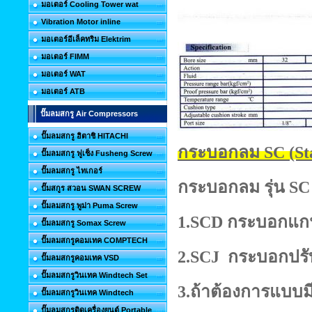
มอเตอร์ Cooling Tower wat
Vibration Motor inline
มอเตอร์อีเล็คทริม Elektrim
มอเตอร์ FIMM
มอเตอร์ WAT
มอเตอร์ ATB
ปั๊มลมสกรู Air Compressors
ปั๊มลมสกรู ฮิตาชิ HITACHI
กระบอกลม SC (Stan
ปั๊มลมสกรู ฟูเช็ง Fusheng Screw
ปั๊มลมสกรู ไทเกอร์
กระบอกลม รุ่น SC
ปั๊มสกูร สวอน SWAN SCREW
ปั๊มลมสกรู พูม่า Puma Screw
1.SCD กระบอกแกน
ปั๊มลมสกรู Somax Screw
ปั๊มลมสกรูคอมเทค COMPTECH
2.SCJ กระบอกปรับ
ปั๊มลมสกรูคอมเทค VSD
ปั๊มลมสกรูวินเทค Windtech Set
3.ถ้าต้องการแบบมี
ปั๊มลมสกรูวินเทค Windtech
ปั๊มลมสกรูติดเครื่องยนต์ Portable