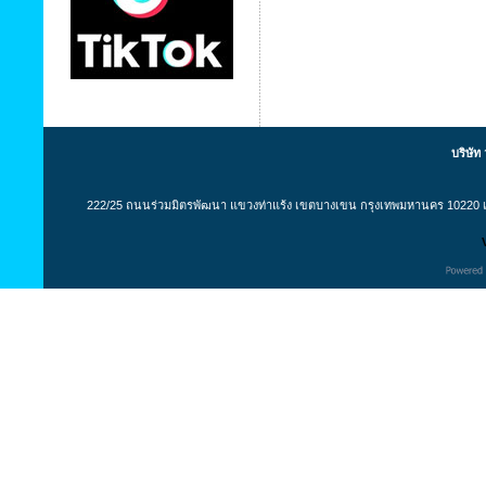
บริษัท
222/25 ถนนร่วมมิตรพัฒนา แขวงท่าแร้ง เขตบางเขน กรุงเทพมหานคร 10220 เล