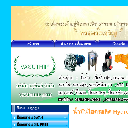
หน้าแรก
ข่าวสารจากสื่อมวลชน
เว็บบอร์ด
ปั๊มลมแบบลูกสูบ
น้ำมันไฮดรอลิค Hydro
ปั๊มลมสวอน SWAN
ปั๊มลมสวอน OIL FREE