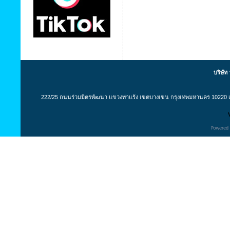
บริษัท
222/25 ถนนร่วมมิตรพัฒนา แขวงท่าแร้ง เขตบางเขน กรุงเทพมหานคร 10220 เล