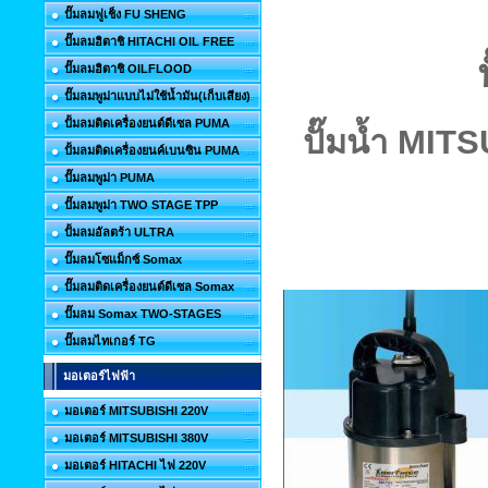
ปั๊มลมฟูเช็ง FU SHENG
ปั๊มลมฮิตาชิ HITACHI OIL FREE
ปั๊มลมฮิตาชิ OILFLOOD
ปั๊มลมพูม่าแบบไม่ใช้น้ำมัน(เก็บเสียง)
ปั้มลมติดเครื่องยนต์ดีเซล PUMA
ปั๊มน้ำ MIT
ปั้มลมติดเครื่องยนค์เบนซิน PUMA
ปั๊มลมพูม่า PUMA
ปั๊มลมพูม่า TWO STAGE TPP
ปั้มลมอัลตร้า ULTRA
ปั๊มลมโซแม็กซ์ Somax
ปั๊มลมติดเครื่องยนต์ดีเซล Somax
ปั๊มลม Somax TWO-STAGES
ปั๊มลมไทเกอร์ TG
มอเตอร์ไฟฟ้า
มอเตอร์ MITSUBISHI 220V
มอเตอร์ MITSUBISHI 380V
มอเตอร์ HITACHI ไฟ 220V