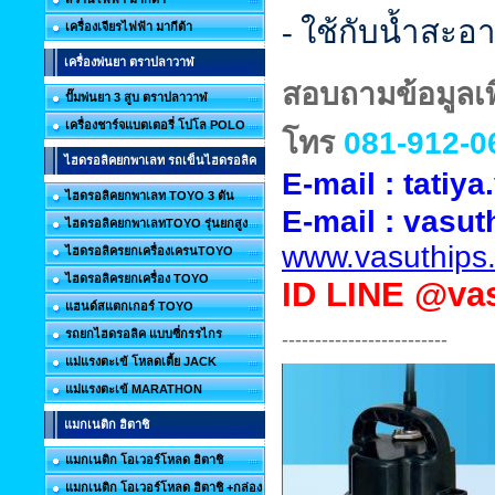
- ใช้กับน้ำสะอา
เครื่องเจียรไฟฟ้า มากีต้า
เครื่องพ่นยา ตราปลาวาฬ
สอบถามข้อมูลเพิ
ปั๊มพ่นยา 3 สูบ ตราปลาวาฬ
เครื่องชาร์จแบตเตอรี่ โปโล POLO
โทร
081-912-0
ไฮดรอลิคยกพาเลท รถเข็นไฮดรอลิค
E-mail : tati
ไฮดรอลิคยกพาเลท TOYO 3 ตัน
E-mail :
vasut
ไฮดรอลิคยกพาเลทTOYO รุ่นยกสูง
www.vasuthips
ไฮดรอลิครยกเครื่องเครนTOYO
ไฮดรอลิครยกเครื่อง TOYO
ID
LINE @vas
แฮนด์สแตกเกอร์ TOYO
รถยกไฮดรอลิค แบบซี่กรรไกร
-------------------------
แม่แรงตะเข้ โหลดเตี้ย JACK
แม่แรงตะเข้ MARATHON
แมกเนติก ฮิตาชิ
แมกเนติก โอเวอร์โหลด ฮิตาชิ
แมกเนติก โอเวอร์โหลด ฮิตาชิ +กล่อง