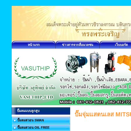
หน้าแรก
ข่าวสารจากสื่อมวลชน
เว็บบอร์ด
ปั๊มลมแบบลูกสูบ
ปั๊มจุ่มแสตนเลส MIT
ปั๊มลมสวอน SWAN
ปั๊มลมสวอน OIL FREE