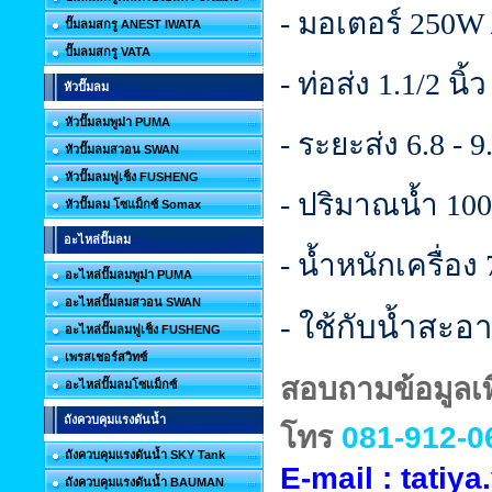
- มอเตอร์ 250W 
ปั๊มลมสกรู ANEST IWATA
ปั๊มลมสกรู VATA
- ท่อส่ง 1.1/2 นิ้ว
หัวปั๊มลม
หัวปั๊มลมพูม่า PUMA
- ระยะส่ง 6.8 - 
หัวปั๊มลมสวอน SWAN
หัวปั๊มลมฟูเช็ง FUSHENG
- ปริมาณน้ำ 100 
หัวปั๊มลม โซแม็กซ์ Somax
อะไหล่ปั๊มลม
- น้ำหนักเครื่อง
อะไหล่ปั๊มลมพูม่า PUMA
อะไหล่ปั๊มลมสวอน SWAN
- ใช้กับน้ำสะอา
อะไหล่ปั๊มลมฟูเช็ง FUSHENG
เพรสเชอร์สวิทซ์
สอบถามข้อมูลเพิ
อะไหล่ปั๊มลมโซแม็กซ์
ถังควบคุมแรงดันน้ำ
โทร
081-912-0
ถังควบคุมแรงดันน้ำ SKY Tank
E-mail : tati
ถังควบคุมแรงดันน้ำ BAUMAN