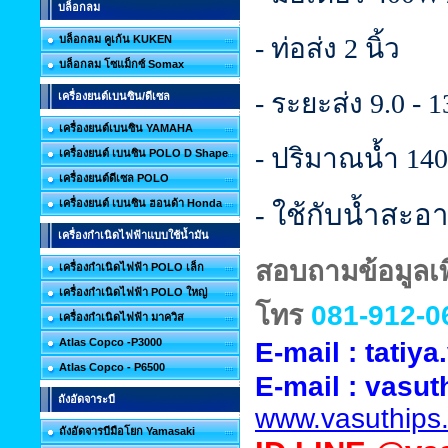
บล็อกลม
- ท่อส่ง 2 นิ้ว
บล็อกลม คูเก้น KUKEN
บล็อกลม โซแม็กซ์ Somax
- ระยะส่ง 9.0 - 
เครื่องยนต์เบนซิน/ดีเซล
เครื่องยนต์เบนซิน YAMAHA
- ปริมาณน้ำ 140 
เครื่องยนต์ เบนซิน POLO D Shape
เครื่องยนต์ดีเซล POLO
เครื่องยนต์ เบนซิน ฮอนด้า Honda
- ใช้กับน้ำสะอา
เครื่องกำเนิดไฟฟ้าแบบใช้น้ำมัน
สอบถามข้อมูลเพิ
เครื่องกำเนิดไฟฟ้า POLO เล็ก
เครื่องกำเนิดไฟฟ้า POLO ใหญ่
โทร
081-912-0
เครื่องกำเนิดไฟฟ้า มาควิส
Atlas Copco -P3000
E-mail : tati
Atlas Copco - P6500
E-mail :
vasut
ถังอัดจาระบี
www.vasuthips
ถังอัดจารบีมือโยก Yamasaki