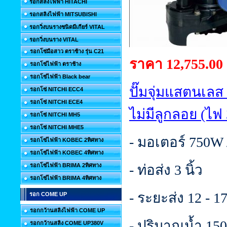
รอกสลิงไฟฟ้า HITACHI
รอกสลิงไฟฟ้า MITSUBISHI
รอกวิ่งบนรางชนิดมีเกียร์ VITAL
รอกวิ่งบนราง VITAL
รอกโซ่มือสาว ตราช้าง รุ่น C21
ราคา 12,755.00
รอกโซ่ไฟฟ้า ตราช้าง
รอกโซ่ไฟฟ้า Black bear
ปั๊มจุ่มแสตนเลส
รอกโซ่ NITCHI ECC4
รอกโซ่ NITCHI ECE4
ไม่มีลูกลอย (ไฟ
รอกโซ่ NITCHI MH5
รอกโซ่ NITCHI MHE5
- มอเตอร์ 750W 
รอกโซ่ไฟฟ้า KOBEC 2ทิศทาง
รอกโซ่ไฟฟ้า KOBEC 4ทิศทาง
รอกโซ่ไฟฟ้า BRIMA 2ทิศทาง
- ท่อส่ง 3 นิ้ว
รอกโซ่ไฟฟ้า BRIMA 4ทิศทาง
- ระยะส่ง 12 - 1
รอก COME UP
รอกกว้านสลิงไฟฟ้า COME UP
- ปริมาณน้ำ 150 
รอกกว้านสลิง COME UP380V