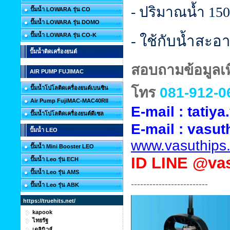
- ปริมาณน้ำ 150 
ปั๊มน้ำ LOWARA รุ่น CO
ปั๊มน้ำ LOWARA รุ่น DOMO
ปั๊มน้ำ LOWARA รุ่น CO-K
- ใช้กับน้ำสะอา
ปั๊มน้ำติดเครื่องยนต์
สอบถามข้อมูลเพิ
AIR PUMP FUJIMAC
โทร
081-912-0
ปั๊มน้ำโปโลติดเครื่องยนต์เบนซิน
Air Pump FujiMAC-MAC40RII
E-mail : tati
ปั๊มน้ำโปโลติดเครื่องยนต์ดีเซล
E-mail :
vasut
ปั๊มน้ำ LEO
www.vasuthips
ปั๊มน้ำ Mini Booster LEO
ID
LINE @vas
ปั๊มน้ำ Leo รุ่น ECH
ปั๊มน้ำ Leo รุ่น AMS
-------------------------
ปั๊มน้ำ Leo รุ่น ABK
https://truehits.net/
kapook
ไทยรัฐ
เดลินิวส์