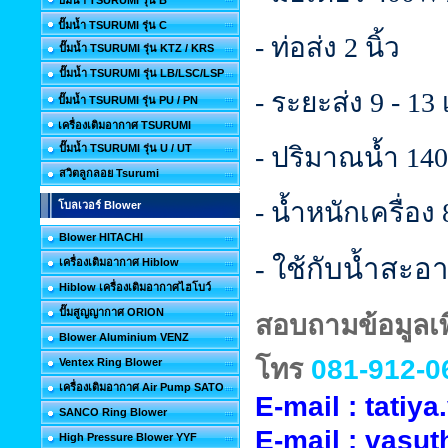
ปั๊มน้ำ TSURUMI รุ่น B
ปั๊มน้ำ TSURUMI รุ่น C
- ท่อส่ง 2 นิ้ว
ปั๊มน้ำ TSURUMI รุ่น KTZ / KRS
ปั๊มน้ำ TSURUMI รุ่น LB/LSC/LSP
- ระยะส่ง 9 - 13
ปั๊มน้ำ TSURUMI รุ่น PU / PN
เครื่องเติมอากาศ TSURUMI
ปั๊มน้ำ TSURUMI รุ่น U / UT
- ปริมาณน้ำ 140 
สวิตลูกลอย Tsurumi
- น้ำหนักเครื่อง
โบลเวอร์ Blower
Blower HITACHI
- ใช้กับน้ำสะอา
เครื่องเติมอากาศ Hiblow
Hiblow เครื่องเติมอากาศไฮโบว์
ปั๊มสูญญากาศ ORION
สอบถามข้อมูลเพิ
Blower Aluminium VENZ
โทร
081-912-0
Ventex Ring Blower
เครื่องเติมอากาศ Air Pump SATO
E-mail : tati
SANCO Ring Blower
E-mail :
vasut
High Pressure Blower YYF