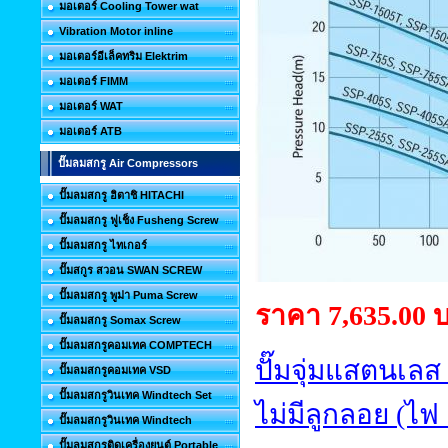
มอเตอร์ Cooling Tower wat
Vibration Motor inline
มอเตอร์อีเล็คทริม Elektrim
มอเตอร์ FIMM
มอเตอร์ WAT
มอเตอร์ ATB
ปั๊มลมสกรู Air Compressors
ปั๊มลมสกรู ฮิตาชิ HITACHI
ปั๊มลมสกรู ฟูเช็ง Fusheng Screw
ปั๊มลมสกรู ไทเกอร์
ปั๊มสกูร สวอน SWAN SCREW
ปั๊มลมสกรู พูม่า Puma Screw
ราคา 7,635.00 
ปั๊มลมสกรู Somax Screw
ปั๊มลมสกรูคอมเทค COMPTECH
ปั๊มจุ่มแสตนเลส
ปั๊มลมสกรูคอมเทค VSD
ปั๊มลมสกรูวินเทค Windtech Set
ไม่มีลูกลอย (ไฟ
ปั๊มลมสกรูวินเทค Windtech
ปั๊มลมสกรูติดเครื่องยนต์ Portable