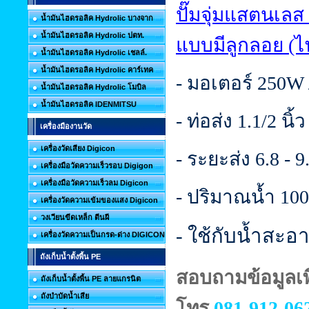
ปั๊มจุ่มแสตนเลส
น้ำมันไฮดรอลิค Hydrolic บางจาก
น้ำมันไฮดรอลิค Hydrolic ปตท.
แบบมีลูกลอย (ไ
น้ำมันไฮดรอลิค Hydrolic เชลล์.
น้ำมันไฮดรอลิค Hydrolic คาร์เทค
- มอเตอร์ 250W 
น้ำมันไฮดรอลิค Hydrolic โมบิล
น้ำมันไฮดรอลิค IDENMITSU
- ท่อส่ง 1.1/2 นิ้ว
เครื่องมืองานวัด
เครื่องวัดเสียง Digicon
- ระยะส่ง 6.8 - 
เครื่องมือวัดความเร็วรอบ Digigon
เครื่องมือวัดความเร็วลม Digicon
- ปริมาณน้ำ 100 
เครื่องวัดความเข้มของแสง Digicon
วงเวียนขีดเหล็ก ตีนผี
- ใช้กับน้ำสะอา
เครื่องวัดความเป็นกรด-ด่าง DIGICON
ถังเก็บน้ำตั้งพื้น PE
สอบถามข้อมูลเพิ
ถังเก็บน้ำตั้งพื้น PE ลายแกรนิต
ถังบำบัดน้ำเสีย
โทร
081-912-062