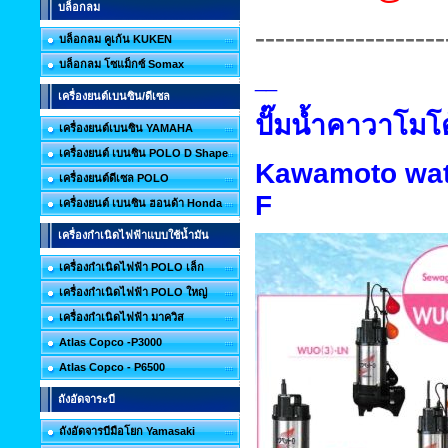
บล็อกลม
-------------------
บล็อกลม คูเก้น KUKEN
บล็อกลม โซแม็กซ์ Somax
__
เครื่องยนต์เบนซิน/ดีเซล
ปั๊มน้ำคาวาโมโต
เครื่องยนต์เบนซิน YAMAHA
เครื่องยนต์ เบนซิน POLO D Shape
Kawamoto wa
เครื่องยนต์ดีเซล POLO
F
เครื่องยนต์ เบนซิน ฮอนด้า Honda
เครื่องกำเนิดไฟฟ้าแบบใช้น้ำมัน
เครื่องกำเนิดไฟฟ้า POLO เล็ก
เครื่องกำเนิดไฟฟ้า POLO ใหญ่
เครื่องกำเนิดไฟฟ้า มาควิส
Atlas Copco -P3000
Atlas Copco - P6500
ถังอัดจาระบี
ถังอัดจารบีมือโยก Yamasaki