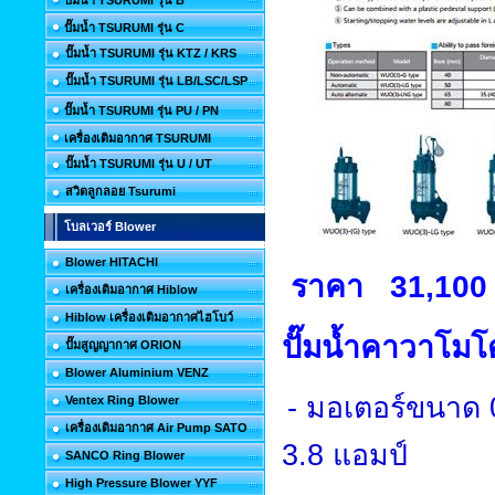
ปั๊มน้ำ TSURUMI รุ่น B
ปั๊มน้ำ TSURUMI รุ่น C
ปั๊มน้ำ TSURUMI รุ่น KTZ / KRS
ปั๊มน้ำ TSURUMI รุ่น LB/LSC/LSP
ปั๊มน้ำ TSURUMI รุ่น PU / PN
เครื่องเติมอากาศ TSURUMI
ปั๊มน้ำ TSURUMI รุ่น U / UT
สวิตลูกลอย Tsurumi
โบลเวอร์ Blower
Blower HITACHI
ราคา 31,100
เครื่องเติมอากาศ Hiblow
Hiblow เครื่องเติมอากาศไฮโบว์
ปั๊มน้ำคาวาโมโต
ปั๊มสูญญากาศ ORION
Blower Aluminium VENZ
- มอเตอร์ขนาด 0
Ventex Ring Blower
เครื่องเติมอากาศ Air Pump SATO
3.8 แอมป์
SANCO Ring Blower
High Pressure Blower YYF