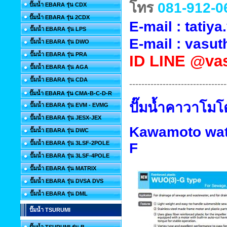
โทร
081-912-0
ปั๊มน้ำ EBARA รุ่น CDX
ปั๊มน้ำ EBARA รุ่น 2CDX
E-mail : tati
ปั๊มน้ำ EBARA รุ่น LPS
E-mail :
vasut
ปั๊มน้ำ EBARA รุ่น DWO
ปั๊มน้ำ EBARA รุ่น PRA
ID
LINE @vas
ปั๊มน้ำ EBARA รุ่น AGA
ปั๊มน้ำ EBARA รุ่น CDA
--------------------------------
ปั๊มน้ำ EBARA รุ่น CMA-B-C-D-R
ปั๊มน้ำคาวาโมโต
ปั๊มน้ำ EBARA รุ่น EVM - EVMG
ปั๊มน้ำ EBARA รุ่น JESX-JEX
Kawamoto wa
ปั๊มน้ำ EBARA รุ่น DWC
ปั๊มน้ำ EBARA รุ่น 3LSF-2POLE
F
ปั๊มน้ำ EBARA รุ่น 3LSF-4POLE
ปั๊มน้ำ EBARA รุ่น MATRIX
ปั๊มน้ำ EBARA รุ่น DVSA DVS
ปั๊มน้ำ EBARA รุ่น DML
ปั๊มน้ำ TSURUMI