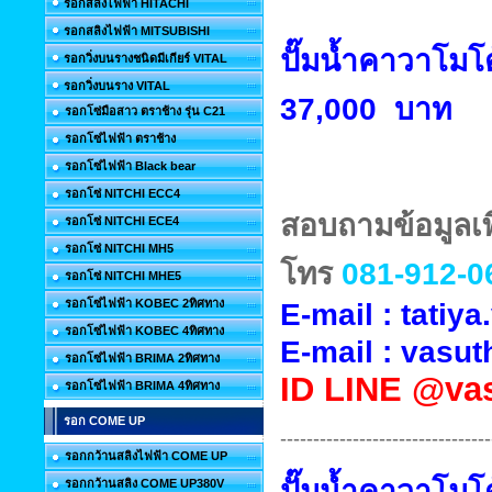
รอกสลิงไฟฟ้า HITACHI
รอกสลิงไฟฟ้า MITSUBISHI
ปั๊มน้ำคาวาโมโต
รอกวิ่งบนรางชนิดมีเกียร์ VITAL
รอกวิ่งบนราง VITAL
37,000 บาท
รอกโซ่มือสาว ตราช้าง รุ่น C21
รอกโซ่ไฟฟ้า ตราช้าง
รอกโซ่ไฟฟ้า Black bear
รอกโซ่ NITCHI ECC4
สอบถามข้อมูลเพิ
รอกโซ่ NITCHI ECE4
รอกโซ่ NITCHI MH5
โทร
081-912-0
รอกโซ่ NITCHI MHE5
รอกโซ่ไฟฟ้า KOBEC 2ทิศทาง
E-mail : tati
รอกโซ่ไฟฟ้า KOBEC 4ทิศทาง
E-mail :
vasut
รอกโซ่ไฟฟ้า BRIMA 2ทิศทาง
ID
LINE @vas
รอกโซ่ไฟฟ้า BRIMA 4ทิศทาง
รอก COME UP
--------------------------------
รอกกว้านสลิงไฟฟ้า COME UP
ปั๊มน้ำคาวาโมโต
รอกกว้านสลิง COME UP380V