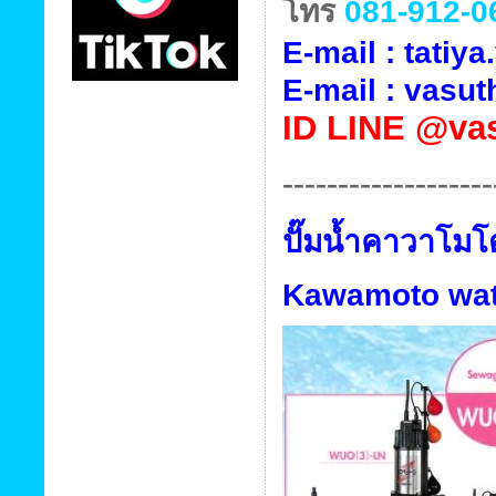
โทร
081-912-0
E-mail : tati
E-mail :
vasut
ID
LINE @vas
-------------------
ปั๊มน้ำคาวาโมโต
Kawamoto wa