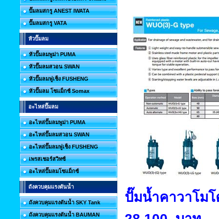
ปั๊มลมสกรู ANEST IWATA
ปั๊มลมสกรู VATA
หัวปั๊มลม
หัวปั๊มลมพูม่า PUMA
หัวปั๊มลมสวอน SWAN
หัวปั๊มลมฟูเช็ง FUSHENG
หัวปั๊มลม โซแม็กซ์ Somax
อะไหล่ปั๊มลม
อะไหล่ปั๊มลมพูม่า PUMA
อะไหล่ปั๊มลมสวอน SWAN
อะไหล่ปั๊มลมฟูเช็ง FUSHENG
เพรสเชอร์สวิทซ์
อะไหล่ปั๊มลมโซแม็กซ์
ถังควบคุมแรงดันน้ำ
ปั๊มน้ำคาวาโมโต
ถังควบคุมแรงดันน้ำ SKY Tank
28,100 บาท
ถังควบคุมแรงดันน้ำ BAUMAN