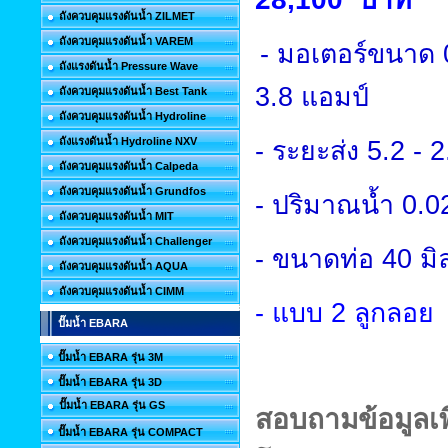
ถังควบคุมแรงดันน้ำ ZILMET
ถังควบคุมแรงดันน้ำ VAREM
- มอเตอร์ขนาด 0
ถังแรงดันน้ำ Pressure Wave
3.8 แอมป์
ถังควบคุมแรงดันน้ำ Best Tank
ถังควบคุมแรงดันน้ำ Hydroline
ถังแรงดันน้ำ Hydroline NXV
- ระยะส่ง 5.2 - 
ถังควบคุมแรงดันน้ำ Calpeda
ถังควบคุมแรงดันน้ำ Grundfos
- ปริมาณน้ำ 0.0
ถังควบคุมแรงดันน้ำ MIT
ถังควบคุมแรงดันน้ำ Challenger
- ขนาดท่อ 40 มิล
ถังควบคุมแรงดันน้ำ AQUA
ถังควบคุมแรงดันน้ำ CIMM
- แบบ 2 ลูกลอย
ปั๊มน้ำ EBARA
ปั๊มน้ำ EBARA รุ่น 3M
ปั๊มน้ำ EBARA รุ่น 3D
ปั๊มน้ำ EBARA รุ่น GS
สอบถามข้อมูลเพิ
ปั๊มน้ำ EBARA รุ่น COMPACT