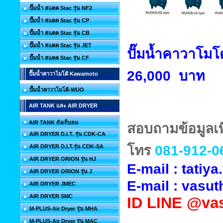
ปั๊มน้ำ สแตค Stac รุ่น NF2
ปั๊มน้ำ สแตค Stac รุ่น CP
ปั๊มน้ำ สแตค Stac รุ่น CB
ปั๊มน้ำ สแตค Stac รุ่น JET
ปั๊มน้ำคาวาโมโต
ปั๊มน้ำ สแตค Stac รุ่น CF
26,000 บาท
ปั๊มน้ำคาวาโมโต้ Kawamoto
ปั๊มน้ำคาวาโมโต้-WUO
AIR TANK และ AIR DRYER
AIR TANK ถังเก็บลม
สอบถามข้อมูลเพิ
AIR DRYER D.I.T. รุ่น CDK-CA
โทร
081-912-0
AIR DRYER D.I.T.รุ่น CDK-SA
AIR DRYER ORION รุ่น HJ
E-mail : tati
AIR DRYER ORION รุ่น J
E-mail :
vasut
AIR DRYER JMEC
AIR DRYER SMC
ID
LINE @vas
M-PLUS-Air Dryer รุ่น MHA
M-PLUS-Air Dryer รุ่น MAC