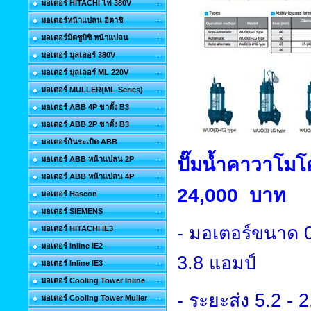
มอเตอร์ HITACHI ไฟ 380V
มอเตอร์หน้าแปลน ฮิตาชิ
มอเตอร์มิตซูบิชิ หน้าแปลน
มอเตอร์ มุลเลอร์ 380V
มอเตอร์ มุลเลอร์ ML 220V
มอเตอร์ MULLER(ML-Series)
มอเตอร์ ABB 4P ขาตั้ง B3
มอเตอร์ ABB 2P ขาตั้ง B3
มอเตอร์กันระเบิด ABB
ปั๊มน้ำคาวาโมโต
มอเตอร์ ABB หน้าแปลน 2P
มอเตอร์ ABB หน้าแปลน 4P
24,000 บาท
มอเตอร์ Hascon
มอเตอร์ SIEMENS
- มอเตอร์ขนาด 0
มอเตอร์ HITACHI IE3
มอเตอร์ Inline IE2
3.8 แอมป์
มอเตอร์ Inline IE3
มอเตอร์ Cooling Tower Inline
- ระยะส่ง 5.2 - 
มอเตอร์ Cooling Tower Muller