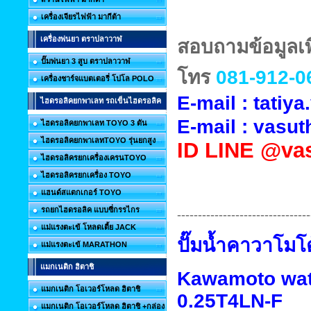
เครื่องเจียรไฟฟ้า มากีต้า
เครื่องพ่นยา ตราปลาวาฬ
สอบถามข้อมูลเพิ
ปั๊มพ่นยา 3 สูบ ตราปลาวาฬ
โทร
081-912-0
เครื่องชาร์จแบตเตอรี่ โปโล POLO
E-mail : tati
ไฮดรอลิคยกพาเลท รถเข็นไฮดรอลิค
E-mail :
vasut
ไฮดรอลิคยกพาเลท TOYO 3 ตัน
ไฮดรอลิคยกพาเลทTOYO รุ่นยกสูง
ID
LINE @vas
ไฮดรอลิครยกเครื่องเครนTOYO
ไฮดรอลิครยกเครื่อง TOYO
แฮนด์สแตกเกอร์ TOYO
รถยกไฮดรอลิค แบบซี่กรรไกร
--------------------------------
แม่แรงตะเข้ โหลดเตี้ย JACK
ปั๊มน้ำคาวาโมโต
แม่แรงตะเข้ MARATHON
แมกเนติก ฮิตาชิ
Kawamoto wa
แมกเนติก โอเวอร์โหลด ฮิตาชิ
0.25T4LN-F
แมกเนติก โอเวอร์โหลด ฮิตาชิ +กล่อง