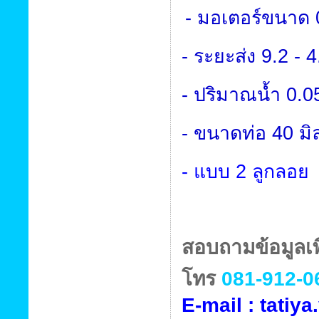
- มอเตอร์ขนาด 0
- ระยะส่ง 9.2 - 
- ปริมาณน้ำ 0.05
- ขนาดท่อ 40 มิล
- แบบ 2 ลูกลอย
สอบถามข้อมูลเพิ
โทร
081-912-0
E-mail : tati