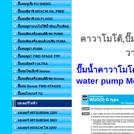
ปั๊มลมฟูเช็ง FU SHENG
ปั๊มลมฮิตาชิ HITACHI OIL FREE
ปั๊มลมฮิตาชิ OILFLOOD
ปั๊มลมพูม่าแบบไม่ใช้น้ำมัน(เก็บเสียง)
ปั้มลมติดเครื่องยนต์ดีเซล PUMA
คาวาโมโต้,ปั
ปั้มลมติดเครื่องยนค์เบนซิน PUMA
ปั๊มลมพูม่า PUMA
ว
ปั๊มลมพูม่า TWO STAGE TPP
ปั้มลมอัลตร้า ULTRA
ปั๊มน้ำคาวาโมโต
ปั๊มลมโซแม็กซ์ Somax
water pump M
ปั๊มลมติดเครื่องยนต์ดีเซล Somax
ปั๊มลม Somax TWO-STAGES
ปั๊มลมไทเกอร์ TG
มอเตอร์ไฟฟ้า
มอเตอร์ MITSUBISHI 220V
มอเตอร์ MITSUBISHI 380V
มอเตอร์ HITACHI ไฟ 220V