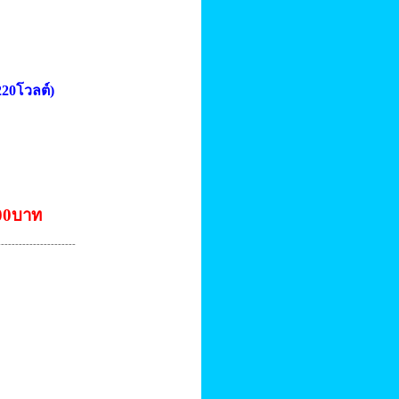
220โวลต์)
500บาท
----------------------