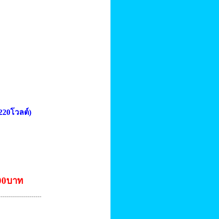
220โวลต์)
000บาท
----------------------