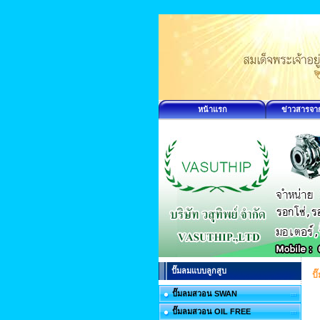
หน้าแรก
ข่าวสารจา
ปั๊มลมแบบลูกสูบ
ป
ปั๊มลมสวอน SWAN
ปั๊มลมสวอน OIL FREE