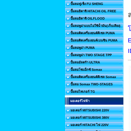
ปั๊มลมฟูเช็ง FU SHENG
ปั๊มลมฮิตาชิ HITACHI OIL FREE
ส
ปั๊มลมฮิตาชิ OILFLOOD
ปั๊มลมพูม่าแบบไม่ใช้น้ำมัน(เก็บเสียง)
ปั้มลมติดเครื่องยนต์ดีเซล PUMA
E
ปั้มลมติดเครื่องยนค์เบนซิน PUMA
ปั๊มลมพูม่า PUMA
I
ปั๊มลมพูม่า TWO STAGE TPP
--
ปั้มลมอัลตร้า ULTRA
ปั๊มลมโซแม็กซ์ Somax
ปั๊มลมติดเครื่องยนต์ดีเซล Somax
ปั๊มลม Somax TWO-STAGES
ปั๊มลมไทเกอร์ TG
มอเตอร์ไฟฟ้า
มอเตอร์ MITSUBISHI 220V
มอเตอร์ MITSUBISHI 380V
มอเตอร์ HITACHI ไฟ 220V