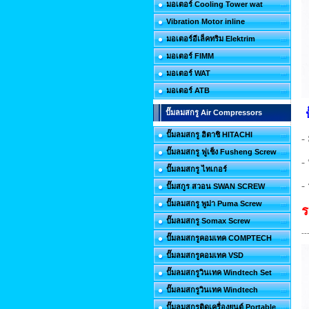
มอเตอร์ Cooling Tower wat
Vibration Motor inline
มอเตอร์อีเล็คทริม Elektrim
มอเตอร์ FIMM
มอเตอร์ WAT
มอเตอร์ ATB
ปั๊มลมสกรู Air Compressors
ปั๊มลมสกรู ฮิตาชิ HITACHI
-
ปั๊มลมสกรู ฟูเช็ง Fusheng Screw
-
ปั๊มลมสกรู ไทเกอร์
-
ปั๊มสกูร สวอน SWAN SCREW
ปั๊มลมสกรู พูม่า Puma Screw
ร
ปั๊มลมสกรู Somax Screw
--
ปั๊มลมสกรูคอมเทค COMPTECH
ปั๊มลมสกรูคอมเทค VSD
ปั๊มลมสกรูวินเทค Windtech Set
ปั๊มลมสกรูวินเทค Windtech
ปั๊มลมสกรูติดเครื่องยนต์ Portable