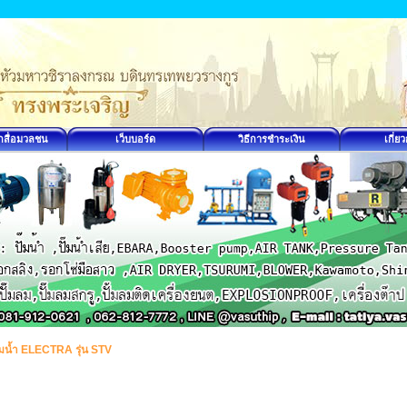
กสื่อมวลชน
เว็บบอร์ด
วิธีการชำระเงิน
เกี่ย
ั๊มน้ำ ELECTRA รุ่น STV