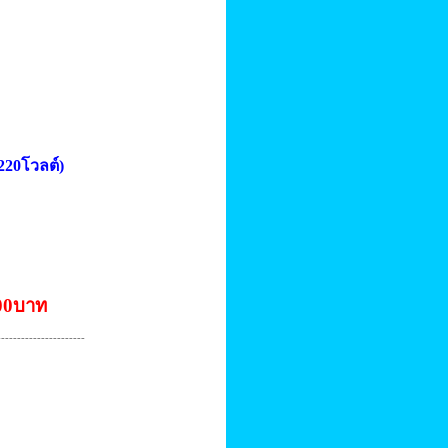
220โวลต์)
500บาท
----------------------