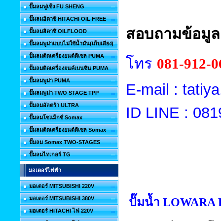
ปั๊มลมฟูเช็ง FU SHENG
ปั๊มลมฮิตาชิ HITACHI OIL FREE
สอบถามข้อมูลเ
ปั๊มลมฮิตาชิ OILFLOOD
ปั๊มลมพูม่าแบบไม่ใช้น้ำมัน(เก็บเสียง)
ปั้มลมติดเครื่องยนต์ดีเซล PUMA
โทร
081-912-0
ปั้มลมติดเครื่องยนค์เบนซิน PUMA
ปั๊มลมพูม่า PUMA
E-mail : tat
ปั๊มลมพูม่า TWO STAGE TPP
ปั้มลมอัลตร้า ULTRA
ID LINE : 08
ปั๊มลมโซแม็กซ์ Somax
ปั๊มลมติดเครื่องยนต์ดีเซล Somax
ปั๊มลม Somax TWO-STAGES
ปั๊มลมไทเกอร์ TG
มอเตอร์ไฟฟ้า
มอเตอร์ MITSUBISHI 220V
มอเตอร์ MITSUBISHI 380V
ปั๊มน้ำ LOWARA
มอเตอร์ HITACHI ไฟ 220V