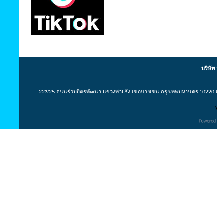
บริษัท
222/25 ถนนร่วมมิตรพัฒนา แขวงท่าแร้ง เขตบางเขน กรุงเทพมหานคร 10220 เล