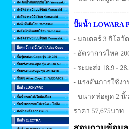
ถังเติมน้ำมันแบบมือโยก Yamasaki
------------------------
ถังอัดจาระบีแบบใช้ลม Yamasaki
ถังอัดจาระบีมือโยก Yamasaki
ปั๊มน้ำ LOWARA 
ถังน้ำมันมือโยก Yamasaki
ถังอัดน้ำมันแบบใช้ลม Yamasaki
- มอเตอร์ 3 กิโลวัตต
ถังอัดจาระบีแบบใช้ลม Yamasaki.
ปั๊มจุ่ม ปั๊มแช่ ปั๊มไดโว่ Atlas Copc
- อัตราการไหล 200
ปั๊มจุ่มAtlas Copc รุ่น 10-220
ปั๊มแช่AtlasCopc รุ่น WEDA 50
- ระยะส่ง 18.9 - 28
ปั๊มแช่AtlasCopcรุ่น WEDA10
ปั๊มแช่ Atlas Copc รุ่น WEDA60S
- แรงดันการใช้งาน
ปั๊มน้ำ LUCKYPRO
- ขนาดท่อดูด 2 นิ้ว
ปั๊มน้ำหอยโข่งใบพัดเฟือง
ปั๊มน้ำแบบหอยโข่งชนิด 2 ใบพัด
ราคา 57,675บาท
ถังพักลมล้อลาก Okura
ปั๊มน้ำ ELECTRA
สอบถามข้อมูลเ