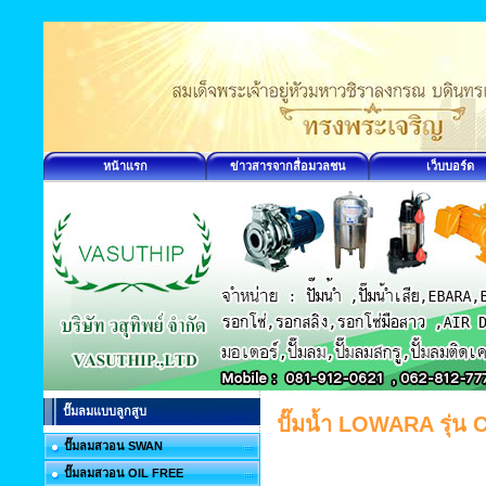
หน้าแรก
ข่าวสารจากสื่อมวลชน
เว็บบอร์ด
ปั๊มลมแบบลูกสูบ
ปั๊มน้ำ LOWARA รุ่น 
ปั๊มลมสวอน SWAN
ปั๊มลมสวอน OIL FREE