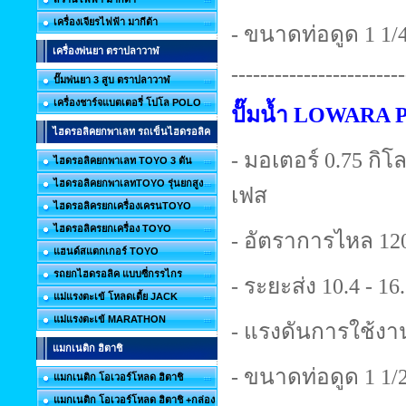
เครื่องเจียรไฟฟ้า มากีต้า
- ขนาดท่อดูด 1 1/4 
เครื่องพ่นยา ตราปลาวาฬ
------------------------
ปั๊มพ่นยา 3 สูบ ตราปลาวาฬ
เครื่องชาร์จแบตเตอรี่ โปโล POLO
ปั๊มน้ำ LOWARA 
ไฮดรอลิคยกพาเลท รถเข็นไฮดรอลิค
- มอเตอร์ 0.75 กิโลว
ไฮดรอลิคยกพาเลท TOYO 3 ตัน
ไฮดรอลิคยกพาเลทTOYO รุ่นยกสูง
เฟส
ไฮดรอลิครยกเครื่องเครนTOYO
ไฮดรอลิครยกเครื่อง TOYO
- อัตราการไหล 120
แฮนด์สแตกเกอร์ TOYO
รถยกไฮดรอลิค แบบซี่กรรไกร
- ระยะส่ง 10.4 - 16
แม่แรงตะเข้ โหลดเตี้ย JACK
แม่แรงตะเข้ MARATHON
- แรงดันการใช้งาน
แมกเนติก ฮิตาชิ
- ขนาดท่อดูด 1 1/2 
แมกเนติก โอเวอร์โหลด ฮิตาชิ
แมกเนติก โอเวอร์โหลด ฮิตาชิ +กล่อง