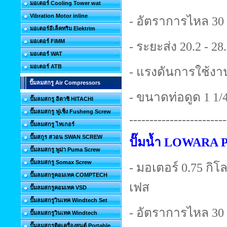
มอเตอร์ Cooling Tower wat
Vibration Motor inline
- อัตราการไหล 30 
มอเตอร์อีเล็คทริม Elektrim
มอเตอร์ FIMM
- ระยะส่ง 20.2 - 28
มอเตอร์ WAT
มอเตอร์ ATB
- แรงดันการใช้งาน
ปั๊มลมสกรู Air Compressors
- ขนาดท่อดูด 1 1/4 
ปั๊มลมสกรู ฮิตาชิ HITACHI
ปั๊มลมสกรู ฟูเช็ง Fusheng Screw
------------------------
ปั๊มลมสกรู ไทเกอร์
ปั๊มสกูร สวอน SWAN SCREW
ปั๊มน้ำ LOWARA
ปั๊มลมสกรู พูม่า Puma Screw
ปั๊มลมสกรู Somax Screw
- มอเตอร์ 0.75 กิโลว
ปั๊มลมสกรูคอมเทค COMPTECH
เฟส
ปั๊มลมสกรูคอมเทค VSD
ปั๊มลมสกรูวินเทค Windtech Set
- อัตราการไหล 30 
ปั๊มลมสกรูวินเทค Windtech
ปั๊มลมสกรูติดเครื่องยนต์ Portable