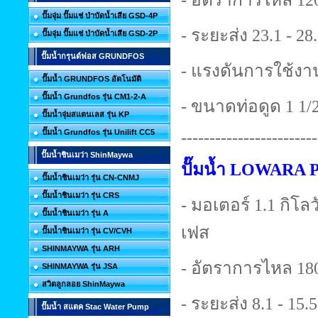
ปั๊มจุ่ม ปั๊มแช่ บำบัดน้ำเสีย GSD-4P
- ระยะส่ง 23.1 - 28
ปั๊มจุ่ม ปั๊มแช่ บำบัดน้ำเสีย GSD-2P
ปั๊มน้ำกรุนด์ฟอส GRUNDFOS
- แรงดันการใช้งาน
ปั๊มน้ำ GRUNDFOS อัตโนมัติ
ปั๊มน้ำ Grundfos รุ่น CM1-2-A
- ขนาดท่อดูด 1 1/2 
ปั๊มน้ำจุ่มสแตนเลส รุ่น KP
ปั๊มน้ำ Grundfos รุ่น Unilift CC5
------------------------
ปั๊มน้ำชินเมว่า ShinMaywa
ปั๊มน้ำ LOWARA 
ปั๊มน้ำชินเมว่า รุ่น CN-CNMJ
ปั๊มน้ำชินเมว่า รุ่น CRS
- มอเตอร์ 1.1 กิโลวั
ปั๊มน้ำชินเมว่า รุ่น A
เฟส
ปั๊มน้ำชินเมว่า รุ่น CV/CVH
SHINMAYWA รุ่น ARH
- อัตราการไหล 180
SHINMAYWA รุ่น JSA
สวิตลูกลอย ShinMaywa
- ระยะส่ง 8.1 - 15.
ปั๊มน้ำ สแตค Stac Water Pump