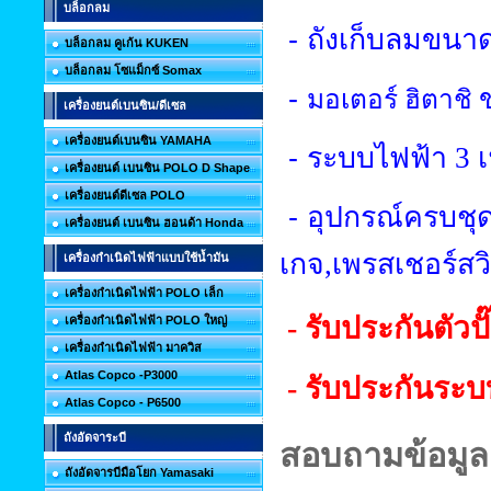
บล็อกลม
-
ถังเก็บลมขนา
บล็อกลม คูเก้น KUKEN
บล็อกลม โซแม็กซ์ Somax
-
มอเตอร์ ฮิตาชิ
เครื่องยนต์เบนซิน/ดีเซล
เครื่องยนต์เบนซิน YAMAHA
-
ระบบไฟฟ้า
3
เครื่องยนต์ เบนซิน POLO D Shape
เครื่องยนต์ดีเซล POLO
-
อุปกรณ์ครบชุด
เครื่องยนต์ เบนซิน ฮอนด้า Honda
เกจ
,
เพรสเชอร์สว
เครื่องกำเนิดไฟฟ้าแบบใช้น้ำมัน
เครื่องกำเนิดไฟฟ้า POLO เล็ก
- รับประกันตัวปั
เครื่องกำเนิดไฟฟ้า POLO ใหญ่
เครื่องกำเนิดไฟฟ้า มาควิส
Atlas Copco -P3000
- รับประกันระบ
Atlas Copco - P6500
ถังอัดจาระบี
สอบถามข้อมูลเ
ถังอัดจารบีมือโยก Yamasaki