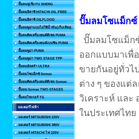
ปั๊มลมฟูเช็ง FU SHENG
ปั๊มลมฮิตาชิ HITACHI OIL FREE
ปั๊มลมโซแม็กซ
ปั๊มลมฮิตาชิ OILFLOOD
ปั๊มลมพูม่าแบบไม่ใช้น้ำมัน(เก็บเสียง)
ปั้มลมติดเครื่องยนต์ดีเซล PUMA
ปั๊มลมโซแม็กซ์
ปั้มลมติดเครื่องยนค์เบนซิน PUMA
ปั๊มลมพูม่า PUMA
ออกแบบมาเพื่อแ
ปั๊มลมพูม่า TWO STAGE TPP
ปั้มลมอัลตร้า ULTRA
ขายกันอยู่ทั่
ปั๊มลมโซแม็กซ์ Somax
ต่าง ๆ ของแต่ละ
ปั๊มลมติดเครื่องยนต์ดีเซล Somax
ปั๊มลม Somax TWO-STAGES
วิเคราะห์ และ
ปั๊มลมไทเกอร์ TG
มอเตอร์ไฟฟ้า
ในประเทศไทย
มอเตอร์ MITSUBISHI 220V
มอเตอร์ MITSUBISHI 380V
มอเตอร์ HITACHI ไฟ 220V