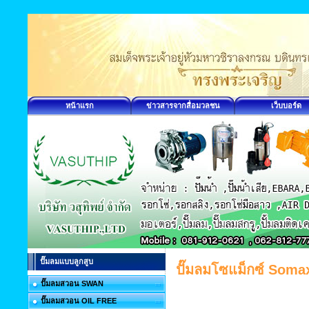
หน้าแรก
ข่าวสารจากสื่อมวลชน
เว็บบอร์ด
ปั๊มลมแบบลูกสูบ
ปั๊มลมโซแม็กซ์ Soma
ปั๊มลมสวอน SWAN
ปั๊มลมสวอน OIL FREE