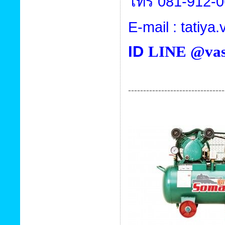
โทร
081-912-
E-mail : tatiy
ID
LINE @vas
--------------------------------