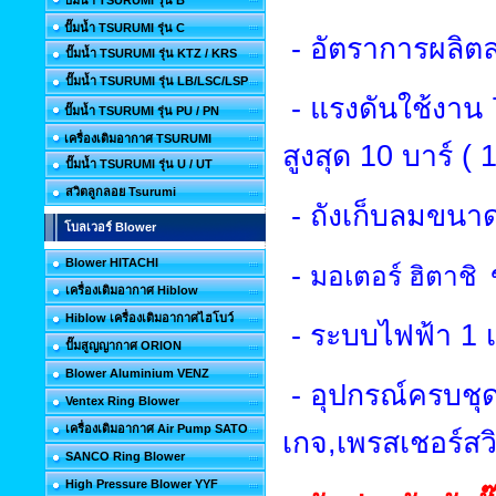
ปั๊มน้ำ TSURUMI รุ่น B
ปั๊มน้ำ TSURUMI รุ่น C
-
อัตราการผลิตล
ปั๊มน้ำ TSURUMI รุ่น KTZ / KRS
ปั๊มน้ำ TSURUMI รุ่น LB/LSC/LSP
-
แรงดันใช้งาน
ปั๊มน้ำ TSURUMI รุ่น PU / PN
เครื่องเติมอากาศ TSURUMI
สูงสุด
10
บาร์ (
ปั๊มน้ำ TSURUMI รุ่น U / UT
สวิตลูกลอย Tsurumi
-
ถังเก็บลมขนา
โบลเวอร์ Blower
Blower HITACHI
-
มอเตอร์ ฮิตาชิ
เครื่องเติมอากาศ Hiblow
Hiblow เครื่องเติมอากาศไฮโบว์
-
ระบบไฟฟ้า
1
ปั๊มสูญญากาศ ORION
Blower Aluminium VENZ
-
อุปกรณ์ครบชุด
Ventex Ring Blower
เครื่องเติมอากาศ Air Pump SATO
เกจ
,
เพรสเชอร์สว
SANCO Ring Blower
High Pressure Blower YYF