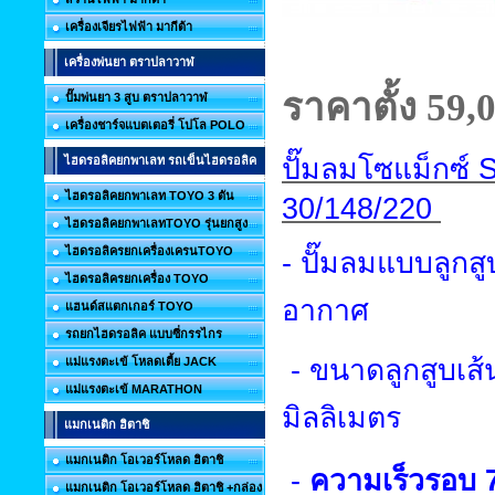
เครื่องเจียรไฟฟ้า มากีต้า
เครื่องพ่นยา ตราปลาวาฬ
ราคาตั้ง 59
,
ปั๊มพ่นยา 3 สูบ ตราปลาวาฬ
เครื่องชาร์จแบตเตอรี่ โปโล POLO
ปั๊มลมโซแม็กซ์
ไฮดรอลิคยกพาเลท รถเข็นไฮดรอลิค
ไฮดรอลิคยกพาเลท TOYO 3 ตัน
30/148/220
ไฮดรอลิคยกพาเลทTOYO รุ่นยกสูง
ไฮดรอลิครยกเครื่องเครนTOYO
-
ปั๊มลมแบบลูกส
ไฮดรอลิครยกเครื่อง TOYO
อากาศ
แฮนด์สแตกเกอร์ TOYO
รถยกไฮดรอลิค แบบซี่กรรไกร
-
ขนาดลูกสูบเส้
แม่แรงตะเข้ โหลดเตี้ย JACK
แม่แรงตะเข้ MARATHON
มิลลิเมตร
แมกเนติก ฮิตาชิ
แมกเนติก โอเวอร์โหลด ฮิตาชิ
-
ความเร็วรอบ
แมกเนติก โอเวอร์โหลด ฮิตาชิ +กล่อง