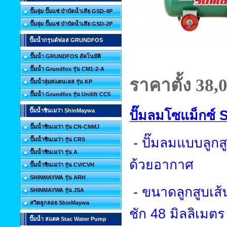
ปั๊มจุ่ม ปั๊มแช่ บำบัดน้ำเสีย GSD-4P
ปั๊มจุ่ม ปั๊มแช่ บำบัดน้ำเสีย GSD-2P
ปั๊มน้ำกรุนด์ฟอส GRUNDFOS
ปั๊มน้ำ GRUNDFOS อัตโนมัติ
ปั๊มน้ำ Grundfos รุ่น CM1-2-A
ราคาตั้ง 38
,
ปั๊มน้ำจุ่มสแตนเลส รุ่น KP
ปั๊มน้ำ Grundfos รุ่น Unilift CC5
ปั๊มน้ำชินเมว่า ShinMaywa
ปั๊มลมโซแม็กซ์
ปั๊มน้ำชินเมว่า รุ่น CN-CNMJ
-
ปั๊มลมแบบลูกส
ปั๊มน้ำชินเมว่า รุ่น CRS
ปั๊มน้ำชินเมว่า รุ่น A
ด้วยอากาศ
ปั๊มน้ำชินเมว่า รุ่น CV/CVH
SHINMAYWA รุ่น ARH
-
ขนาดลูกสูบเส้
SHINMAYWA รุ่น JSA
สวิตลูกลอย ShinMaywa
ชัก
48
มิลลิเมตร
ปั๊มน้ำ สแตค Stac Water Pump