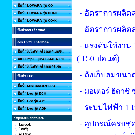
ปั๊มน้ำ LOWARA รุ่น CO
-
อัตราการผลิ
ปั๊มน้ำ LOWARA รุ่น DOMO
ปั๊มน้ำ LOWARA รุ่น CO-K
-
อัตราการผลิตล
ปั๊มน้ำติดเครื่องยนต์
AIR PUMP FUJIMAC
-
แรงดันใช้งาน
ปั๊มน้ำโปโลติดเครื่องยนต์เบนซิน
(
150
ปอนด์)
Air Pump FujiMAC-MAC40RII
ปั๊มน้ำโปโลติดเครื่องยนต์ดีเซล
-
ถังเก็บลมขนา
ปั๊มน้ำ LEO
ปั๊มน้ำ Mini Booster LEO
-
มอเตอร์ ฮิตาชิ
ปั๊มน้ำ Leo รุ่น ECH
ปั๊มน้ำ Leo รุ่น AMS
-
ระบบไฟฟ้า
1
ปั๊มน้ำ Leo รุ่น ABK
https://truehits.net/
-
อุปกรณ์ครบชุด
kapook
ไทยรัฐ
เดลินิวส์