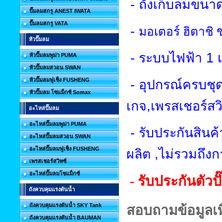
-
ถังเก็บลมขนา
ปั๊มลมสกรู ANEST IWATA
ปั๊มลมสกรู VATA
-
มอเตอร์ ฮิตาชิ
หัวปั๊มลม
-
ระบบไฟฟ้า
1
หัวปั๊มลมพูม่า PUMA
หัวปั๊มลมสวอน SWAN
หัวปั๊มลมฟูเช็ง FUSHENG
-
อุปกรณ์ครบชุด
หัวปั๊มลม โซแม็กซ์ Somax
เกจ
,
เพรสเชอร์สว
อะไหล่ปั๊มลม
อะไหล่ปั๊มลมพูม่า PUMA
-
รับประกันสินค
อะไหล่ปั๊มลมสวอน SWAN
อะไหล่ปั๊มลมฟูเช็ง FUSHENG
ผลิต
,
ไม่รวมถึงก
เพรสเชอร์สวิทซ์
อะไหล่ปั๊มลมโซแม็กซ์
- รับประกันตัวปั
ถังควบคุมแรงดันน้ำ
ถังควบคุมแรงดันน้ำ SKY Tank
สอบถามข้อมูลเพิ
ถังควบคุมแรงดันน้ำ BAUMAN