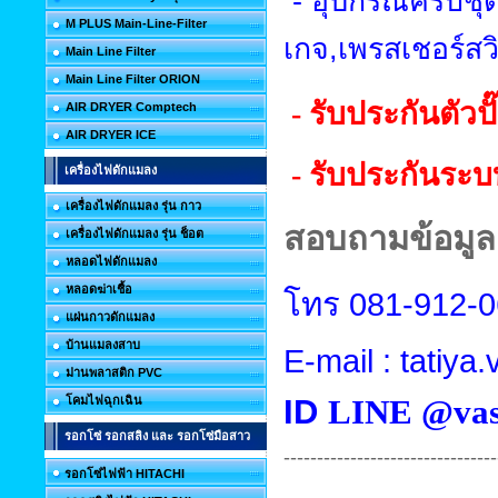
-
อุปกรณ์ครบชุด
M PLUS Main-Line-Filter
เกจ
,
เพรสเชอร์สว
Main Line Filter
Main Line Filter ORION
- รับประกันตัวปั
AIR DRYER Comptech
AIR DRYER ICE
- รับประกันระบ
เครื่องไฟดักแมลง
เครื่องไฟดักแมลง รุ่น กาว
สอบถามข้อมูลเ
เครื่องไฟดักแมลง รุ่น ช็อต
หลอดไฟดักแมลง
หลอดฆ่าเชื้อ
โทร
081-912-
แผ่นกาวดักแมลง
บ้านแมลงสาบ
E-mail : tatiy
ม่านพลาสติก PVC
ID
LINE @vas
โคมไฟฉุกเฉิน
รอกโซ่ รอกสลิง และ รอกโซ่มือสาว
--------------------------------
รอกโซ่ไฟฟ้า HITACHI