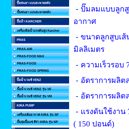
ปั๊มพ่นยา แบบสะพายหลัง
-
ปั๊มลมแบบลูกส
ปั๊มพ่นยา แบบสะพายหลัง
อากาศ
ปั๊มน้ำ KARCHER
เครื่องฉีดน้ำแรงดันสูง Karcher
-
ขนาดลูกสูบเส้
PRAS
มิลลิเมตร
PRAS-AIR
PRAS-FOOD MAX
-
ความเร็วรอบ
PRAS-FOOD
PRAS-FOOD SPRING
-
อัตราการผลิ
ปั๊มน้ำเวนซ์ VENZ
ปั๊มน้ำเวนซ์ VENZ รุ่น VE
-
อัตราการผลิตล
ปั๊มน้ำเวนซ์ VENZ รุ่น VM
KIRA PUMP
-
แรงดันใช้งาน
เครื่องเติมอากาศ KIRA รุ่น SP
(
150
ปอนด์)
ปั๊มจุ่มปั๊มแช่ คีร่า KIRA รุ่น NP