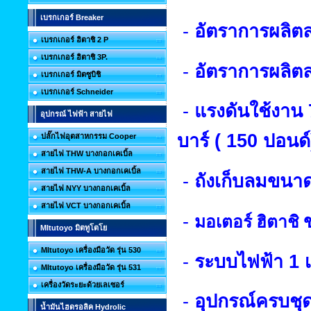
เบรกเกอร์ Breaker
-
อัตราการผลิ
เบรกเกอร์ ฮิตาชิ 2 P
เบรกเกอร์ ฮิตาชิ 3P.
-
อัตราการผลิตล
เบรกเกอร์ มิตซูบิชิ
เบรกเกอร์ Schneider
-
แรงดันใช้งาน
อุปกรณ์ ไฟฟ้า สายไฟ
บาร์ (
150
ปอนด์
ปลั๊กไฟอุตสาหกรรม Cooper
สายไฟ THW บางกอกเคเบิ้ล
สายไฟ THW-A บางกอกเคเบิ้ล
-
ถังเก็บลมขนา
สายไฟ NYY บางกอกเคเบิ้ล
สายไฟ VCT บางกอกเคเบิ้ล
-
มอเตอร์ ฮิตาชิ
MItutoyo มิตทูโตโย
MItutoyo เครื่องมือวัด รุ่น 530
-
ระบบไฟฟ้า
1
MItutoyo เครื่องมือวัด รุ่น 531
เครื่องวัดระยะด้วยเลเซอร์
-
อุปกรณ์ครบชุด
น้ำมันไฮดรอลิค Hydrolic