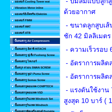
- ปั๊มลมแบบลูกส
มอเตอร์ Cooling Tower wat
Vibration Motor inline
ด้วยอากาศ
มอเตอร์อีเล็คทริม Elektrim
มอเตอร์ FIMM
-
ขนาดลูกสูบเส้
มอเตอร์ WAT
มอเตอร์ ATB
ชัก
42
มิลลิเมตร
ปั๊มลมสกรู Air Compressors
-
ความเร็วรอบ
ปั๊มลมสกรู ฮิตาชิ HITACHI
ปั๊มลมสกรู ฟูเช็ง Fusheng Screw
-
อัตราการผลิ
ปั๊มลมสกรู ไทเกอร์
ปั๊มสกูร สวอน SWAN SCREW
ปั๊มลมสกรู พูม่า Puma Screw
-
อัตราการผลิตล
ปั๊มลมสกรู Somax Screw
ปั๊มลมสกรูคอมเทค COMPTECH
-
แรงดันใช้งาน
ปั๊มลมสกรูคอมเทค VSD
สูงสุด
10
บาร์ (
ปั๊มลมสกรูวินเทค Windtech Set
ปั๊มลมสกรูวินเทค Windtech
ปั๊มลมสกรูติดเครื่องยนต์ Portable