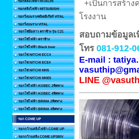
+เป็นการสร้าง
รอกสลิงไฟฟ้า HITACHI
รอกสลิงไฟฟ้า MITSUBISHI
โรงงาน
รอกวิ่งบนรางชนิดมีเกียร์ VITAL
รอกวิ่งบนราง VITAL
รอกโซ่มือสาว ตราช้าง รุ่น C21
สอบถามข้อมูลเพิ
รอกโซ่ไฟฟ้า ตราช้าง
โทร
081-912-0
รอกโซ่ไฟฟ้า Black bear
รอกโซ่ NITCHI ECC4
E-mail : tati
รอกโซ่ NITCHI ECE4
vasuthip@gma
รอกโซ่ NITCHI MH5
LINE
@vasuth
รอกโซ่ NITCHI MHE5
รอกโซ่ไฟฟ้า KOBEC 2ทิศทาง
--------------------------------
รอกโซ่ไฟฟ้า KOBEC 4ทิศทาง
รอกโซ่ไฟฟ้า BRIMA 2ทิศทาง
รอกโซ่ไฟฟ้า BRIMA 4ทิศทาง
รอก COME UP
รอกกว้านสลิงไฟฟ้า COME UP
รอกกว้านสลิง COME UP380V