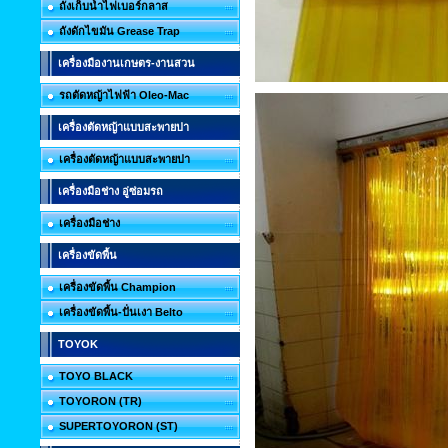
ถังเก็บน้ำไฟเบอร์กลาส
ถังดักไขมัน Grease Trap
เครื่องมืองานเกษตร-งานสวน
รถตัดหญ้าไฟฟ้า Oleo-Mac
เครื่องตัดหญ้าแบบสะพายบ่า
เครื่องตัดหญ้าแบบสะพายบ่า
เครื่องมือช่าง อู่ซ่อมรถ
เครื่องมือช่าง
เครื่องขัดพื้น
เครื่องขัดพื้น Champion
เครื่องขัดพื้น-ปั่นเงา Belto
TOYOK
TOYO BLACK
TOYORON (TR)
SUPERTOYORON (ST)