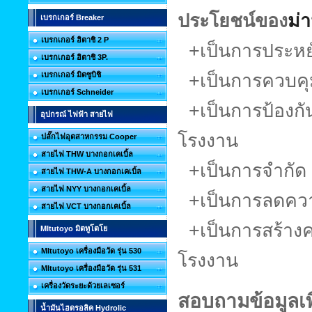
ประโยชน์ของ
ม่
เบรกเกอร์ Breaker
เบรกเกอร์ ฮิตาชิ 2 P
+เป็นการประหย
เบรกเกอร์ ฮิตาชิ 3P.
เบรกเกอร์ มิตซูบิชิ
+เป็นการควบคุม
เบรกเกอร์ Schneider
+เป็นการป้องกัน
อุปกรณ์ ไฟฟ้า สายไฟ
โรงงาน
ปลั๊กไฟอุตสาหกรรม Cooper
สายไฟ THW บางกอกเคเบิ้ล
+เป็นการจำกัด พ
สายไฟ THW-A บางกอกเคเบิ้ล
สายไฟ NYY บางกอกเคเบิ้ล
+เป็นการลดควา
สายไฟ VCT บางกอกเคเบิ้ล
+เป็นการสร้าง
MItutoyo มิตทูโตโย
MItutoyo เครื่องมือวัด รุ่น 530
โรงงาน
MItutoyo เครื่องมือวัด รุ่น 531
เครื่องวัดระยะด้วยเลเซอร์
สอบถามข้อมูลเพิ
น้ำมันไฮดรอลิค Hydrolic