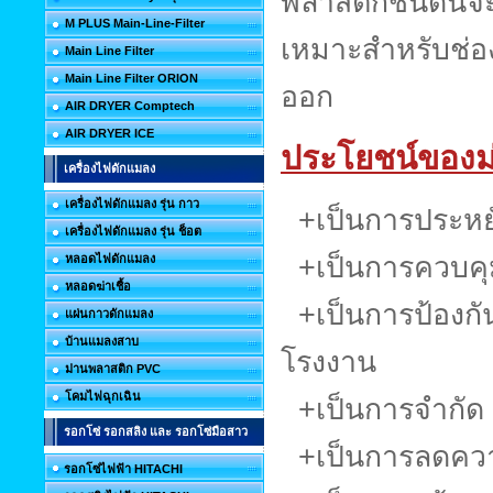
พลาสติกชนิดนี้จะ
M PLUS Main-Line-Filter
เหมาะสำหรับช่องป
Main Line Filter
Main Line Filter ORION
ออก
AIR DRYER Comptech
AIR DRYER ICE
ประโยชน์ของม่
เครื่องไฟดักแมลง
เครื่องไฟดักแมลง รุ่น กาว
+เป็นการประหย
เครื่องไฟดักแมลง รุ่น ช็อต
+เป็นการควบคุม
หลอดไฟดักแมลง
หลอดฆ่าเชื้อ
+เป็นการป้องกัน
แผ่นกาวดักแมลง
บ้านแมลงสาบ
โรงงาน
ม่านพลาสติก PVC
โคมไฟฉุกเฉิน
+เป็นการจำกัด พ
รอกโซ่ รอกสลิง และ รอกโซ่มือสาว
+เป็นการลดควา
รอกโซ่ไฟฟ้า HITACHI