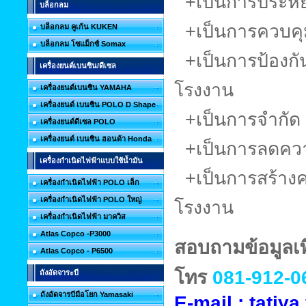
+เป็นการประหย
บล็อกลม
+เป็นการควบคุม
บล็อกลม คูเก้น KUKEN
บล็อกลม โซแม็กซ์ Somax
+เป็นการป้องกัน
เครื่องยนต์เบนซิน/ดีเซล
โรงงาน
เครื่องยนต์เบนซิน YAMAHA
เครื่องยนต์ เบนซิน POLO D Shape
+เป็นการจำกัด พ
เครื่องยนต์ดีเซล POLO
เครื่องยนต์ เบนซิน ฮอนด้า Honda
+เป็นการลดควา
เครื่องกำเนิดไฟฟ้าแบบใช้น้ำมัน
+เป็นการสร้าง
เครื่องกำเนิดไฟฟ้า POLO เล็ก
เครื่องกำเนิดไฟฟ้า POLO ใหญ่
โรงงาน
เครื่องกำเนิดไฟฟ้า มาควิส
Atlas Copco -P3000
สอบถามข้อมูลเพิ
Atlas Copco - P6500
โทร
081-912-0
ถังอัดจาระบี
ถังอัดจารบีมือโยก Yamasaki
E-mail : tati