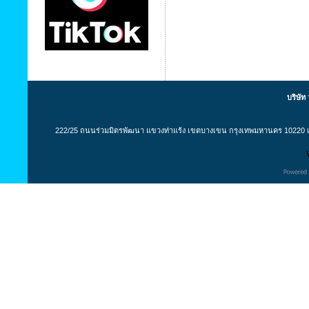
บริษัท
222/25 ถนนร่วมมิตรพัฒนา แขวงท่าแร้ง เขตบางเขน กรุงเทพมหานคร 10220 เล