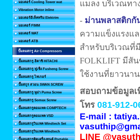
แมลง บริเวณทาง
มอเตอร์ Cooling Tower wat
Vibration Motor inline
มอเตอร์อีเล็คทริม Elektrim
-
ม่านพลาสติกกั
มอเตอร์ FIMM
ความแข็งแรงแล
มอเตอร์ WAT
มอเตอร์ ATB
สำหรับบริเวณที่ม
ปั๊มลมสกรู Air Compressors
FOLKLIFT มีสันช
ปั๊มลมสกรู ฮิตาชิ HITACHI
ปั๊มลมสกรู ฟูเช็ง Fusheng Screw
ใช้งานที่ยาวนานข
ปั๊มลมสกรู ไทเกอร์
ปั๊มสกูร สวอน SWAN SCREW
สอบถามข้อมูลเพิ
ปั๊มลมสกรู พูม่า Puma Screw
ปั๊มลมสกรู Somax Screw
โทร
081-912-0
ปั๊มลมสกรูคอมเทค COMPTECH
E-mail : tati
ปั๊มลมสกรูคอมเทค VSD
ปั๊มลมสกรูวินเทค Windtech Set
vasuthip@gma
ปั๊มลมสกรูวินเทค Windtech
LINE
@vasuth
ปั๊มลมสกรูติดเครื่องยนต์ Portable