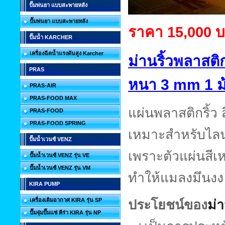
ปั๊มพ่นยา แบบสะพายหลัง
ปั๊มพ่นยา แบบสะพายหลัง
ราคา 15,000 
ปั๊มน้ำ KARCHER
เครื่องฉีดน้ำแรงดันสูง Karcher
ม่านริ้วพลาสติ
PRAS
หนา 3 mm 1 ม
PRAS-AIR
PRAS-FOOD MAX
แผ่นพลาสติกริ้ว 
PRAS-FOOD
PRAS-FOOD SPRING
เหมาะสำหรับไลน
ปั๊มน้ำเวนซ์ VENZ
เพราะตัวแผ่นสีเ
ปั๊มน้ำเวนซ์ VENZ รุ่น VE
ปั๊มน้ำเวนซ์ VENZ รุ่น VM
ทำให้แมลงมึนงง 
KIRA PUMP
เครื่องเติมอากาศ KIRA รุ่น SP
ประโยชน์ของ
ม่
ปั๊มจุ่มปั๊มแช่ คีร่า KIRA รุ่น NP