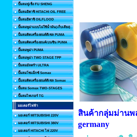
ปั๊มลมฟูเช็ง FU SHENG
ปั๊มลมฮิตาชิ HITACHI OIL FREE
ปั๊มลมฮิตาชิ OILFLOOD
ปั๊มลมพูม่าแบบไม่ใช้น้ำมัน(เก็บเสียง)
ปั้มลมติดเครื่องยนต์ดีเซล PUMA
ปั้มลมติดเครื่องยนค์เบนซิน PUMA
ปั๊มลมพูม่า PUMA
ปั๊มลมพูม่า TWO STAGE TPP
ปั้มลมอัลตร้า ULTRA
ปั๊มลมโซแม็กซ์ Somax
ปั๊มลมติดเครื่องยนต์ดีเซล Somax
ปั๊มลม Somax TWO-STAGES
ปั๊มลมไทเกอร์ TG
มอเตอร์ไฟฟ้า
สินค้ากลุ่มม่าน
มอเตอร์ MITSUBISHI 220V
germany
มอเตอร์ MITSUBISHI 380V
มอเตอร์ HITACHI ไฟ 220V