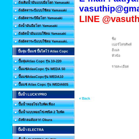
ถังเติมน้ำมันแบบมือโยก Yamasaki
vasuthip@gma
ถังอัดจาระบีแบบใช้ลม Yamasaki
LINE
@vasuth
ถังอัดจาระบีมือโยก Yamasaki
ถังน้ำมันมือโยก Yamasaki
ถังอัดน้ำมันแบบใช้ลม Yamasaki
ชื่อ
ถังอัดจาระบีแบบใช้ลม Yamasaki.
เบอร์โทรศัพท์
อีเมล
ปั๊มจุ่ม ปั๊มแช่ ปั๊มไดโว่ Atlas Copc
หัวข้อ
ปั๊มจุ่มAtlas Copc รุ่น 10-220
รายละเอียด
ปั๊มแช่AtlasCopc รุ่น WEDA 50
ปั๊มแช่AtlasCopcรุ่น WEDA10
ปั๊มแช่ Atlas Copc รุ่น WEDA60S
ปั๊มน้ำ LUCKYPRO
« Back
ปั๊มน้ำหอยโข่งใบพัดเฟือง
ปั๊มน้ำแบบหอยโข่งชนิด 2 ใบพัด
ถังพักลมล้อลาก Okura
ปั๊มน้ำ ELECTRA