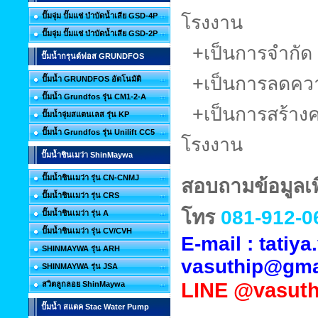
ปั๊มจุ่ม ปั๊มแช่ บำบัดน้ำเสีย GSD-4P
โรงงาน
ปั๊มจุ่ม ปั๊มแช่ บำบัดน้ำเสีย GSD-2P
+เป็นการจำกัด พ
ปั๊มน้ำกรุนด์ฟอส GRUNDFOS
+เป็นการลดควา
ปั๊มน้ำ GRUNDFOS อัตโนมัติ
ปั๊มน้ำ Grundfos รุ่น CM1-2-A
+เป็นการสร้าง
ปั๊มน้ำจุ่มสแตนเลส รุ่น KP
ปั๊มน้ำ Grundfos รุ่น Unilift CC5
โรงงาน
ปั๊มน้ำชินเมว่า ShinMaywa
ปั๊มน้ำชินเมว่า รุ่น CN-CNMJ
สอบถามข้อมูลเพิ
ปั๊มน้ำชินเมว่า รุ่น CRS
โทร
081-912-0
ปั๊มน้ำชินเมว่า รุ่น A
ปั๊มน้ำชินเมว่า รุ่น CV/CVH
E-mail : tati
SHINMAYWA รุ่น ARH
vasuthip@gma
SHINMAYWA รุ่น JSA
LINE
@vasuth
สวิตลูกลอย ShinMaywa
ปั๊มน้ำ สแตค Stac Water Pump
--------------------------------