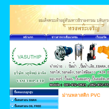
หน้าแรก
ข่าวสารจากสื่อมวลชน
เว็บบอร์ด
ปั๊มลมแบบลูกสูบ
ม่านพลาสติก PVC
ปั๊มลมสวอน SWAN
ปั๊มลมสวอน OIL FREE