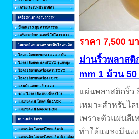
เครื่องเจียรไฟฟ้า มากีต้า
เครื่องพ่นยา ตราปลาวาฬ
ปั๊มพ่นยา 3 สูบ ตราปลาวาฬ
เครื่องชาร์จแบตเตอรี่ โปโล POLO
ราคา 7,500 บ
ไฮดรอลิคยกพาเลท รถเข็นไฮดรอลิค
ไฮดรอลิคยกพาเลท TOYO 3 ตัน
ม่านริ้วพลาสติ
ไฮดรอลิคยกพาเลทTOYO รุ่นยกสูง
ไฮดรอลิครยกเครื่องเครนTOYO
mm 1 ม้วน 50
ไฮดรอลิครยกเครื่อง TOYO
แฮนด์สแตกเกอร์ TOYO
แผ่นพลาสติกริ้ว 
รถยกไฮดรอลิค แบบซี่กรรไกร
แม่แรงตะเข้ โหลดเตี้ย JACK
เหมาะสำหรับไลน
แม่แรงตะเข้ MARATHON
เพราะตัวแผ่นสีเ
แมกเนติก ฮิตาชิ
ทำให้แมลงมึนงง 
แมกเนติก โอเวอร์โหลด ฮิตาชิ
แมกเนติก โอเวอร์โหลด ฮิตาชิ +กล่อง