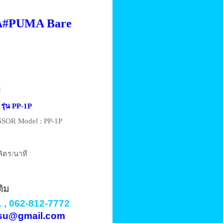
A
#
PUMA Bare
ท
 รุ่น PP-1P
OR Model : PP-1P
ลิตร/นาที
ติม
 , 062-812-7772
vasu@gmail.com