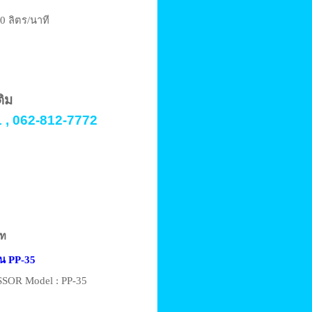
0 ลิตร/นาที
ติม
 , 062-812-7772
าท
ุ่น PP-35
OR Model : PP-35