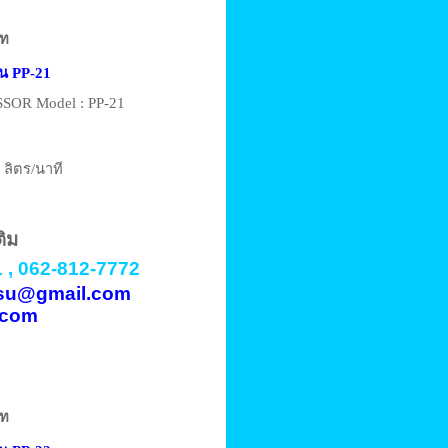
าท
ุ่น PP-21
OR Model : PP-21
 ลิตร/นาที
ติม
 , 062-812-7772
vasu@gmail.com
.com
าท