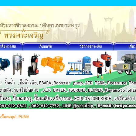
กสื่อมวลชน
เว็บบอร์ด
วิธีการชำระเงิน
เกี่ย
ัวปั๊มลมพูม่า PUMA