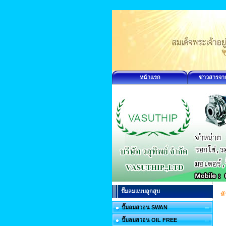
หน้าแรก
ข่าวสารจา
ปั๊มลมแบบลูกสูบ
ห
ปั๊มลมสวอน SWAN
ปั๊มลมสวอน OIL FREE