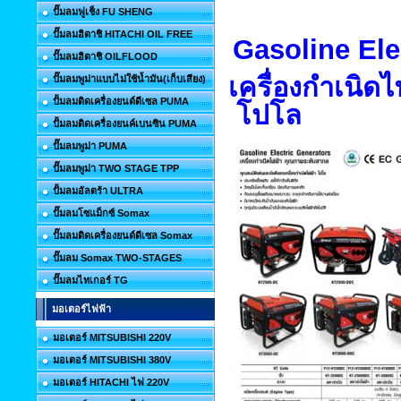
ปั๊มลมฟูเช็ง FU SHENG
ปั๊มลมฮิตาชิ HITACHI OIL FREE
Gasoline Ele
ปั๊มลมฮิตาชิ OILFLOOD
เครื่องกำเนิด
ปั๊มลมพูม่าแบบไม่ใช้น้ำมัน(เก็บเสียง)
ปั้มลมติดเครื่องยนต์ดีเซล PUMA
โปโล
ปั้มลมติดเครื่องยนค์เบนซิน PUMA
ปั๊มลมพูม่า PUMA
ปั๊มลมพูม่า TWO STAGE TPP
ปั้มลมอัลตร้า ULTRA
ปั๊มลมโซแม็กซ์ Somax
ปั๊มลมติดเครื่องยนต์ดีเซล Somax
ปั๊มลม Somax TWO-STAGES
ปั๊มลมไทเกอร์ TG
มอเตอร์ไฟฟ้า
มอเตอร์ MITSUBISHI 220V
มอเตอร์ MITSUBISHI 380V
มอเตอร์ HITACHI ไฟ 220V