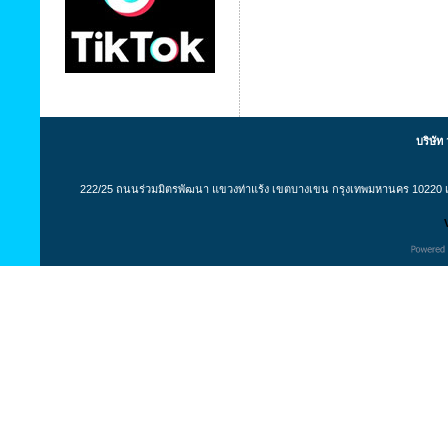
บริษัท
222/25 ถนนร่วมมิตรพัฒนา แขวงท่าแร้ง เขตบางเขน กรุงเทพมหานคร 10220 เล