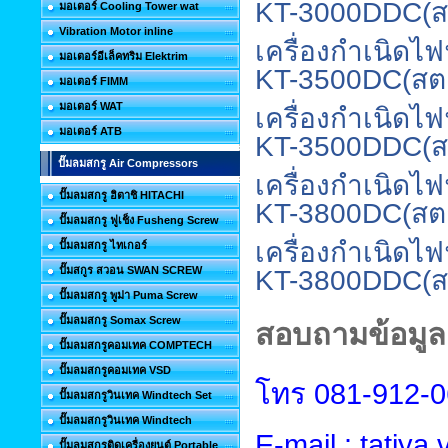
KT-3000DDC
(
ส
มอเตอร์ Cooling Tower wat
Vibration Motor inline
เครื่องกำเนิดไ
มอเตอร์อีเล็คทริม Elektrim
KT-3500DC
(
สต
มอเตอร์ FIMM
มอเตอร์ WAT
เครื่องกำเนิดไ
มอเตอร์ ATB
KT-3500DDC
(
ส
ปั๊มลมสกรู Air Compressors
เครื่องกำเนิดไ
ปั๊มลมสกรู ฮิตาชิ HITACHI
KT-3800DC
(
สต
ปั๊มลมสกรู ฟูเช็ง Fusheng Screw
เครื่องกำเนิดไ
ปั๊มลมสกรู ไทเกอร์
ปั๊มสกูร สวอน SWAN SCREW
KT-3800DDC
(
ส
ปั๊มลมสกรู พูม่า Puma Screw
ปั๊มลมสกรู Somax Screw
สอบถามข้อมูลเ
ปั๊มลมสกรูคอมเทค COMPTECH
ปั๊มลมสกรูคอมเทค VSD
โทร
081-912-
ปั๊มลมสกรูวินเทค Windtech Set
ปั๊มลมสกรูวินเทค Windtech
E-mail : tatiy
ปั๊มลมสกรูติดเครื่องยนต์ Portable